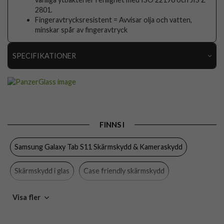
2801.
Fingeravtrycksresistent = Avvisar olja och vatten,
minskar spår av fingeravtryck
SPECIFIKATIONER
Artikelnummer
112169
Passar till
Samsung Galaxy Tab S11
Produkttyp
Skärmskydd
FINNS I
Egenskaper
Case friendly
Samsung Galaxy Tab S11 Skärmskydd & Kameraskydd
Färg
Genomskinlig
Material
Härdat glas
Skärmskydd i glas
Case friendly skärmskydd
Varumärke
PanzerGlass
PanzerGlass
Skärmskydd
Visa fler
Tillverkarens art nr
PG72109
EAN
5715685031991