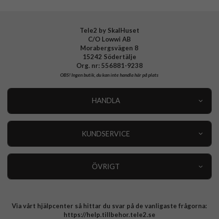
Tele2 by SkalHuset
C/O Lowwi AB
Morabergsvägen 8
15242 Södertälje
Org. nr: 556881-9238
OBS!
Ingen butik, du kan inte handla här på plats
HANDLA
Outlet
Nyheter
KUNDSERVICE
Varumärken
Kundservice
Specialkategorier
90 dagars öppet köp
ÖVRIGT
Köpevillkor
Om oss
Retur
Om cookies
Via vårt hjälpcenter så hittar du svar på de vanligaste frågorna:
Integritetspolicy
https://help.tillbehor.tele2.se