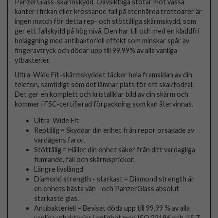
PanzerGlass-skärmskydd. Oavsiktliga stötar mot vassa
kanter i fickan eller krossande fall på stenhårda trottoarer är
ingen match för detta rep- och stöttåliga skärmskydd, som
ger ett fallskydd på hög nivå. Den har till och med en kladdfri
beläggning med antibakteriell effekt som minskar spår av
fingeravtryck och dödar upp till 99,99% av alla vanliga
ytbakterier.
Ultra-Wide Fit-skärmskyddet täcker hela framsidan av din
telefon, samtidigt som det lämnar plats för ett skal/fodral.
Det ger en komplett och kristallklar bild av din skärm och
kommer i FSC-certifierad förpackning som kan återvinnas.
Ultra-Wide Fit
Reptålig = Skyddar din enhet från repor orsakade av
vardagens faror.
Stöttålig = Håller din enhet säker från ditt vardagliga
fumlande, fall och skärmsprickor.
Längre livslängd
Diamond strength - starkast = Diamond strength är
en enhets bästa vän - och PanzerGlass absolut
starkaste glas.
Antibakteriell = Bevisat döda upp till 99,99 % av alla
vanliga ytbakterier i enlighet med ISO 22196 och JIS Z