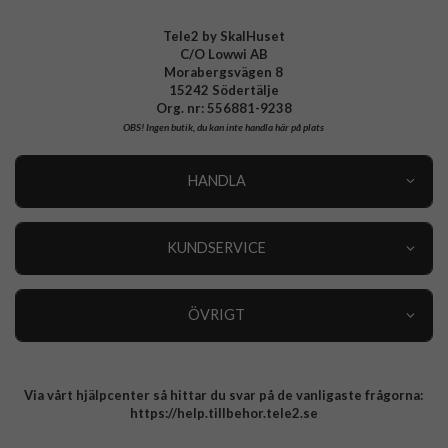
Tele2 by SkalHuset
C/O Lowwi AB
Morabergsvägen 8
15242 Södertälje
Org. nr: 556881-9238
OBS!
Ingen butik, du kan inte handla här på plats
HANDLA
Outlet
Nyheter
KUNDSERVICE
Varumärken
Kundservice
Specialkategorier
90 dagars öppet köp
ÖVRIGT
Köpevillkor
Om oss
Retur
Om cookies
Via vårt hjälpcenter så hittar du svar på de vanligaste frågorna:
Integritetspolicy
https://help.tillbehor.tele2.se