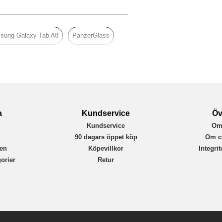
Case friendly
Genomskinlig
Härdat glas
sung Galaxy Tab A8
PanzerGlass
PanzerGlass
7288
5711724072888
a
Kundservice
Öv
Kundservice
Om
r
90 dagars öppet köp
Om c
en
Köpevillkor
Integri
orier
Retur