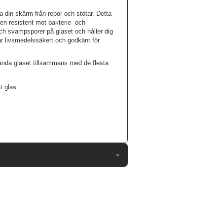
in skärm från repor och stötar. Detta
den resistent mot bakterie- och
ch svampsporer på glaset och håller dig
är livsmedelssäkert och godkänt för
ända glaset tillsammans med de flesta
t glas
69437
Samsung Galaxy Tab A8
Skärmskydd