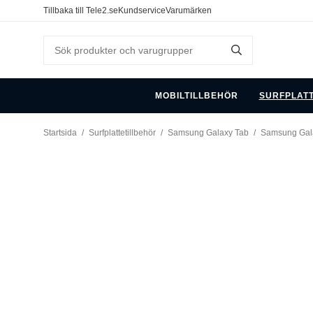
Tillbaka till Tele2.se
Kundservice
Varumärken
MOBILTILLBEHÖR
SURFPLAT
Startsida
/
Surfplattetillbehör
/
Samsung Galaxy Tab
/
Samsung Gal