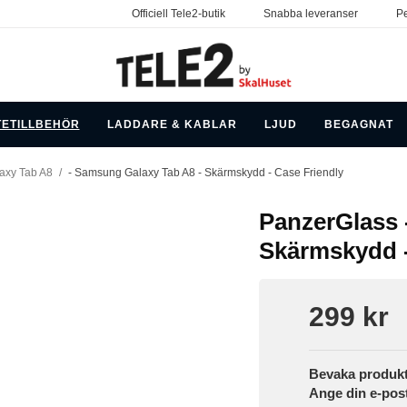
Officiell Tele2-butik
Snabba leveranser
Pe
TETILLBEHÖR
LADDARE & KABLAR
LJUD
BEGAGNAT
axy Tab A8
/
- Samsung Galaxy Tab A8 - Skärmskydd - Case Friendly
PanzerGlass 
Skärmskydd -
299 kr
Bevaka produk
Ange din e-pos