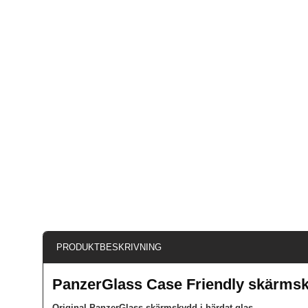
PRODUKTBESKRIVNING
PanzerGlass Case Friendly skärms
Original PanzerGlass skärmskydd i härdat glas.