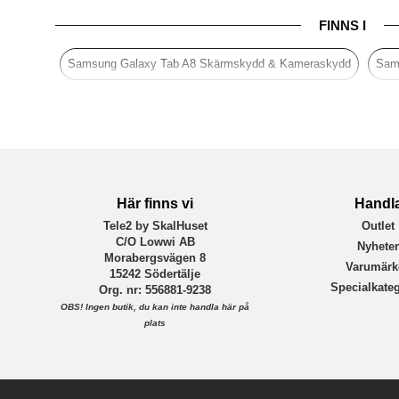
Egenskaper
FINNS I
Färg
Material
Samsung Galaxy Tab A8 Skärmskydd & Kameraskydd
Sam
Varumärke
Tillverkarens art nr
EAN
Här finns vi
Handl
Tele2 by SkalHuset
Outlet
C/O Lowwi AB
Nyhete
Morabergsvägen 8
Varumärk
15242 Södertälje
Specialkateg
Org. nr: 556881-9238
OBS!
Ingen butik, du kan inte handla här på
plats