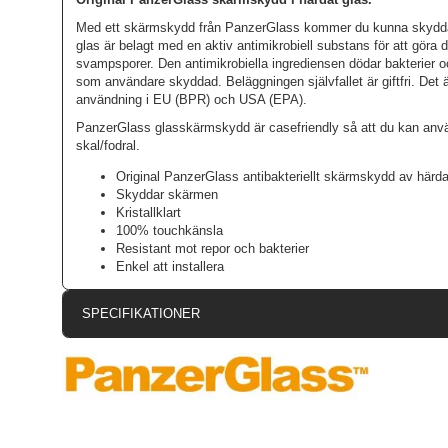
Med ett skärmskydd från PanzerGlass kommer du kunna skydda d
glas är belagt med en aktiv antimikrobiell substans för att göra 
svampsporer. Den antimikrobiella ingrediensen dödar bakterier o
som användare skyddad. Beläggningen självfallet är giftfri. Det 
användning i EU (BPR) och USA (EPA).
PanzerGlass glasskärmskydd är casefriendly så att du kan anv
skal/fodral.
Original PanzerGlass antibakteriellt skärmskydd av härda
Skyddar skärmen
Kristallklart
100% touchkänsla
Resistant mot repor och bakterier
Enkel att installera
SPECIFIKATIONER
Artikelnummer
Passar till
Produkttyp