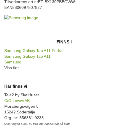
Tillverkarens art nr
EF-BX130PBEGWW
EAN
8806097807827
FINNS I
Samsung Galaxy Tab A11 Fodral
Samsung Galaxy Tab A11
Samsung
Visa fler
Här finns vi
Tele2 by SkalHuset
C/O Lowwi AB
Morabergsvägen 8
15242 Södertälje
Org. nr: 556881-9238
OBS!
Ingen butik, du kan inte handla här på plats