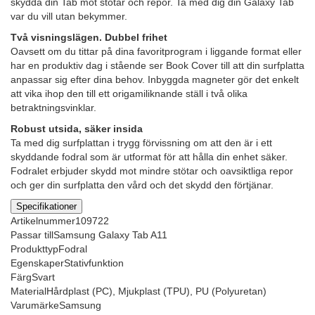
skydda din Tab mot stötar och repor. Ta med dig din Galaxy Tab
var du vill utan bekymmer.
Två visningslägen. Dubbel frihet
Oavsett om du tittar på dina favoritprogram i liggande format eller
har en produktiv dag i stående ser Book Cover till att din surfplatta
anpassar sig efter dina behov. Inbyggda magneter gör det enkelt
att vika ihop den till ett origamiliknande ställ i två olika
betraktningsvinklar.
Robust utsida, säker insida
Ta med dig surfplattan i trygg förvissning om att den är i ett
skyddande fodral som är utformat för att hålla din enhet säker.
Fodralet erbjuder skydd mot mindre stötar och oavsiktliga repor
och ger din surfplatta den vård och det skydd den förtjänar.
Specifikationer
Artikelnummer
109722
Passar till
Samsung Galaxy Tab A11
Produkttyp
Fodral
Egenskaper
Stativfunktion
Färg
Svart
Material
Hårdplast (PC), Mjukplast (TPU), PU (Polyuretan)
Varumärke
Samsung