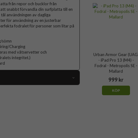
platta från repor och bucklor från
 att snabbt förvandla din surfplatta till en
 tål användningen av dagliga
er för användning av en justerbar
perfekta fodralet för personer som litar på
ng/sömn
iring/Charging
ceras med våtservetter och
Urban Armor Gear (UAG
lets integritet.)
- iPad Pro 13 (M4) -
ard
Fodral - Metropolis SE -
Mallard
999 kr
105774
KÖP
iPad Pro 13 (M4/M5)
Fodral
Pennhållare, Stativfunktion
Grön