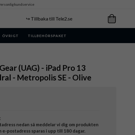
ersonlig kundservice
↪️ Tillbaka till Tele2.se
ÖVRIGT
TILLBEHÖRSPAKET
ear (UAG) - iPad Pro 13
ral - Metropolis SE - Olive
t
tadress nedan så meddelar vi dig om produkten
in e-postadress sparas i upp till 180 dagar.