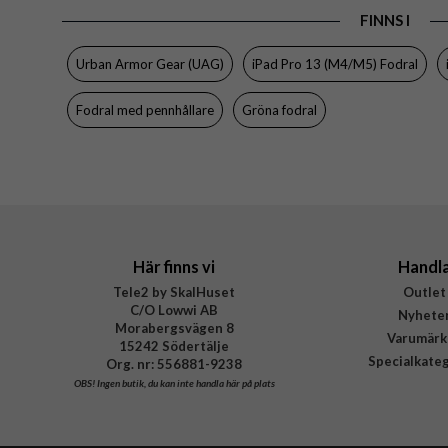
Material
Hårdpla
FINNS I
Varumärke
Urban Armor Gear (UAG)
iPad Pro 13 (M4/M5) Fodral
Tillverkarens art nr
EAN
Fodral med pennhållare
Gröna fodral
Här finns vi
Handl
Tele2 by SkalHuset
Outlet
C/O Lowwi AB
Nyhete
Morabergsvägen 8
Varumärk
15242 Södertälje
Specialkate
Org. nr: 556881-9238
OBS!
Ingen butik, du kan inte handla här på plats