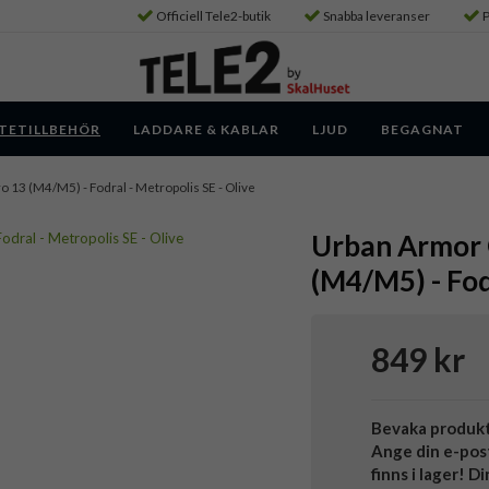
Officiell Tele2-butik
Snabba leveranser
P
TETILLBEHÖR
LADDARE & KABLAR
LJUD
BEGAGNAT
Pro 13 (M4/M5) - Fodral - Metropolis SE - Olive
Urban Armor G
(M4/M5) - Fod
849 kr
Bevaka produk
Ange din e-pos
finns i lager! D