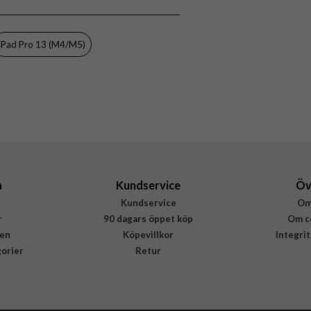
st (PC), Mjukplast (TPU), PU (Polyuretan)
Urban Armor Gear (UAG)
iPad Pro 13 (M4/M5)
124476117272
840283913976
a
Kundservice
Öv
Kundservice
Om
r
90 dagars öppet köp
Om c
en
Köpevillkor
Integri
gorier
Retur