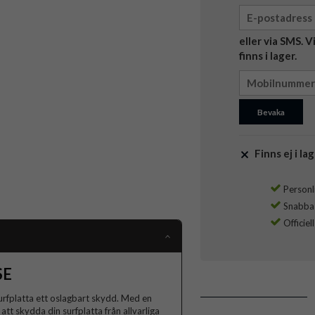
eller via SMS. 
finns i lager.
Bevaka
Finns ej i lag
Personli
Snabba l
Officiel
SE
surfplatta ett oslagbart skydd. Med en
att skydda din surfplatta från allvarliga