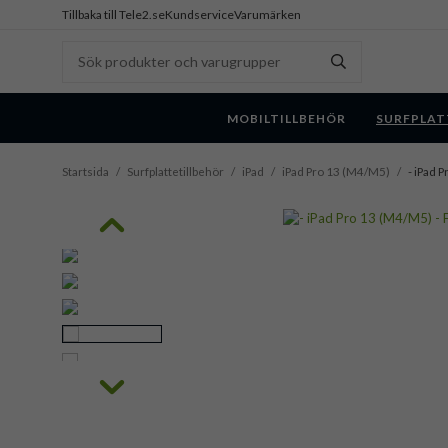
Tillbaka till Tele2.se
Kundservice
Varumärken
MOBILTILLBEHÖR
SURFPLAT
Startsida
/
Surfplattetillbehör
/
iPad
/
iPad Pro 13 (M4/M5)
/
- iPad 