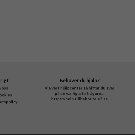
rigt
Behöver du hjälp?
 oss
Via vårt hjälpcenter så hittar du svar
på de vanligaste frågorna:
ookies
https://help.tillbehor.tele2.se
tetspolicy