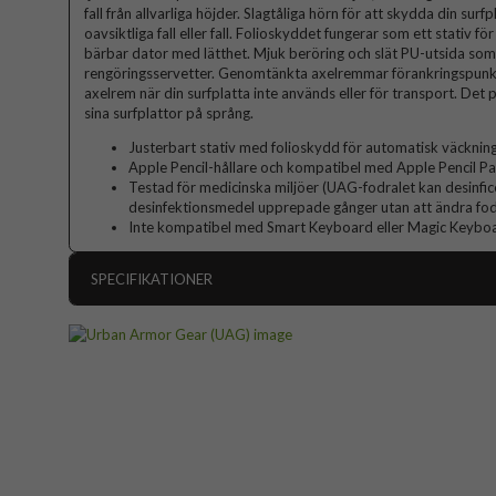
fall från allvarliga höjder. Slagtåliga hörn för att skydda din surf
oavsiktliga fall eller fall. Folioskyddet fungerar som ett stativ för
bärbar dator med lätthet. Mjuk beröring och slät PU-utsida som
rengöringsservetter. Genomtänkta axelremmar förankringspunkt
axelrem när din surfplatta inte används eller för transport. Det 
sina surfplattor på språng.
Justerbart stativ med folioskydd för automatisk väckni
Apple Pencil-hållare och kompatibel med Apple Pencil Pa
Testad för medicinska miljöer (UAG-fodralet kan desinfi
desinfektionsmedel upprepade gånger utan att ändra fodra
Inte kompatibel med Smart Keyboard eller Magic Keybo
SPECIFIKATIONER
Artikelnummer
Passar till
Produkttyp
Egenskaper
Färg