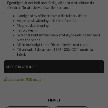
Egentligen är det helt upp till dig, vilken stativfunktion du
föredrar för att skriva, läsa eller streama.
Handgjord av hållbart framställt fullnarvsläder
Automatisk väckning och sömnfunktion
Magnetisk stängning
Trifold design
Skräddarsydd slimmad men stötskyddande design med
plats för penna
Mjukt invändigt foder för att skydda mot repor
Tillverkad på dbramante1928 100% CO2-neutrala
fabrik
SPECIFIKATIONER
Artikelnummer
109419
Passar till
iPad Pro 13 (M4/M5)
Produkttyp
Fodral
FINNS I
Egenskaper
Sov/Vakna funktion, Stativfunktion