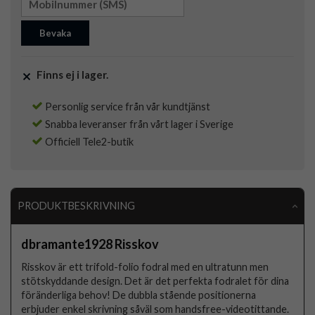
Bevaka
Finns ej i lager.
Personlig service från vår kundtjänst
Snabba leveranser från vårt lager i Sverige
Officiell Tele2-butik
PRODUKTBESKRIVNING
dbramante1928 Risskov
Risskov är ett trifold-folio fodral med en ultratunn men
stötskyddande design. Det är det perfekta fodralet för dina
föränderliga behov! De dubbla stående positionerna
erbjuder enkel skrivning såväl som handsfree-videotittande.