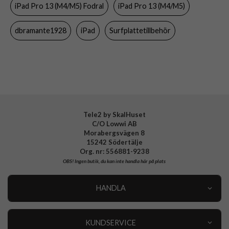
iPad Pro 13 (M4/M5) Fodral
iPad Pro 13 (M4/M5)
Färg
Svart
Material
Hårdplast (PC), Äkta läder
dbramante1928
iPad
Surfplattetillbehör
Varumärke
dbramante1928
Tillverkarens art nr
RIIPGTBL6492
EAN
5711428064929
Tele2 by SkalHuset
C/O Lowwi AB
Morabergsvägen 8
15242 Södertälje
Org. nr: 556881-9238
OBS!
Ingen butik, du kan inte handla här på plats
HANDLA
Outlet
Nyheter
KUNDSERVICE