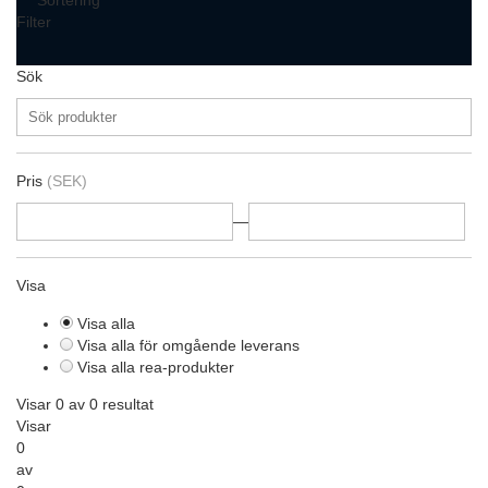
Sortering
Filter
Sök
Pris
(SEK)
—
Visa
Visa alla
Visa alla för omgående leverans
Visa alla rea-produkter
Visar 0 av 0 resultat
Visar
0
av