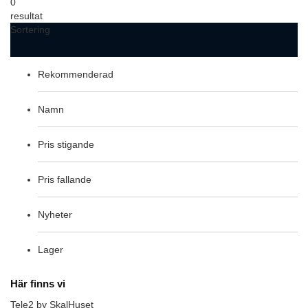
0
resultat
Sortering
Rekommenderad
Namn
Pris stigande
Pris fallande
Nyheter
Lager
Här finns vi
Tele2 by SkalHuset