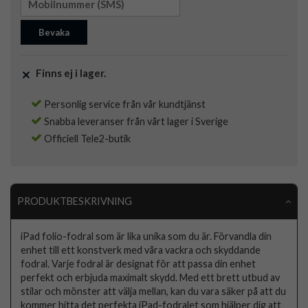
Bevaka
Finns ej i lager.
Personlig service från vår kundtjänst
Snabba leveranser från vårt lager i Sverige
Officiell Tele2-butik
PRODUKTBESKRIVNING
iPad folio-fodral som är lika unika som du är. Förvandla din
enhet till ett konstverk med våra vackra och skyddande
fodral. Varje fodral är designat för att passa din enhet
perfekt och erbjuda maximalt skydd. Med ett brett utbud av
stilar och mönster att välja mellan, kan du vara säker på att du
kommer hitta det perfekta iPad-fodralet som hjälper dig att