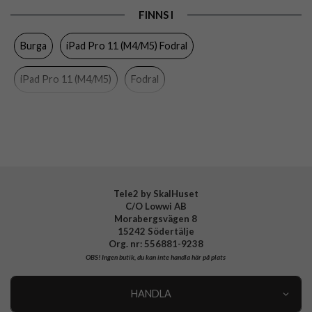
FINNS I
Egenskaper
Pennhållare, Sov/Vakna funktion
Burga
iPad Pro 11 (M4/M5) Fodral
Färg
Flerfärgad
Material
Hårdplast (PC), Konstläder, Mjukplast (TPU)
iPad Pro 11 (M4/M5)
Fodral
Varumärke
Burga
Tillverkarens art nr
963885
EAN
4772229638857
Tele2 by SkalHuset
C/O Lowwi AB
Morabergsvägen 8
15242 Södertälje
Org. nr: 556881-9238
OBS!
Ingen butik, du kan inte handla här på plats
HANDLA