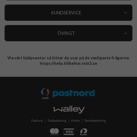
Outlet
Nyheter
KUNDSERVICE
Varumärken
Kundservice
Specialkategorier
90 dagars öppet köp
ÖVRIGT
Köpevillkor
Om oss
Retur
Om cookies
Via vårt hjälpcenter så hittar du svar på de vanligaste frågorna:
Integritetspolicy
https://help.tillbehor.tele2.se