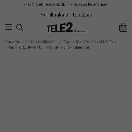
Officiell Tele2-butik
Snabba leveranser
↪️ Tillbaka till Tele2.se
Startsida
/
Surfplattetillbehör
/
iPad
/
iPad Pro 11 (M4/M5)
/
- iPad Pro 11 (M4/M5) - Fodral - Folio - Island Girl