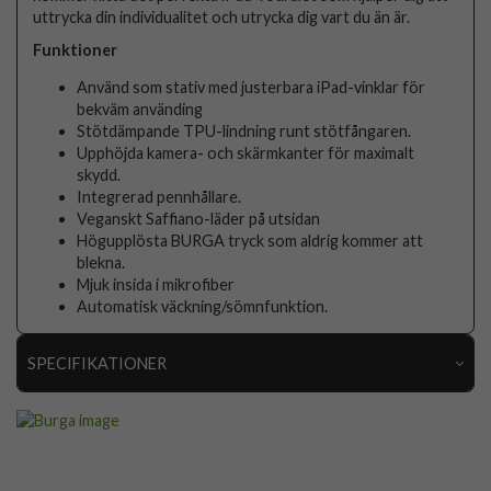
uttrycka din individualitet och utrycka dig vart du än är.
Funktioner
Använd som stativ med justerbara iPad-vinklar för
bekväm använding
Stötdämpande TPU-lindning runt stötfångaren.
Upphöjda kamera- och skärmkanter för maximalt
skydd.
Integrerad pennhållare.
Veganskt Saffiano-läder på utsidan
Högupplösta BURGA tryck som aldrig kommer att
blekna.
Mjuk insida i mikrofiber
Automatisk väckning/sömnfunktion.
SPECIFIKATIONER
Artikelnummer
117842
Passar till
iPad Pro 11 (M4/M5)
Produkttyp
Fodral