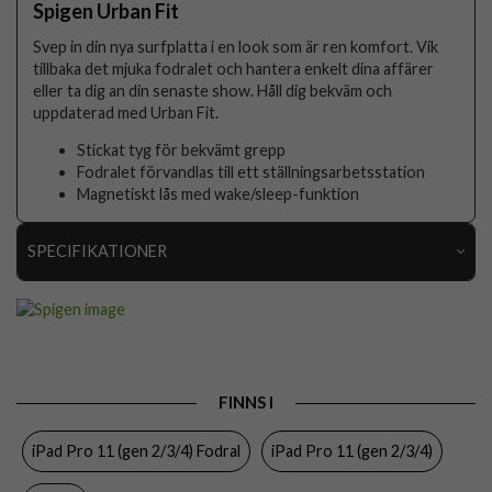
Spigen Urban Fit
Svep in din nya surfplatta i en look som är ren komfort. Vik
tillbaka det mjuka fodralet och hantera enkelt dina affärer
eller ta dig an din senaste show. Håll dig bekväm och
uppdaterad med Urban Fit.
Stickat tyg för bekvämt grepp
Fodralet förvandlas till ett ställningsarbetsstation
Magnetiskt lås med wake/sleep-funktion
SPECIFIKATIONER
Artikelnummer
84381
Passar till
iPad Pro 11 (gen 2/3/4)
Produkttyp
Fodral
FINNS I
Egenskaper
Sov/Vakna funktion, Stativfunktion
iPad Pro 11 (gen 2/3/4) Fodral
iPad Pro 11 (gen 2/3/4)
Färg
Roseguld