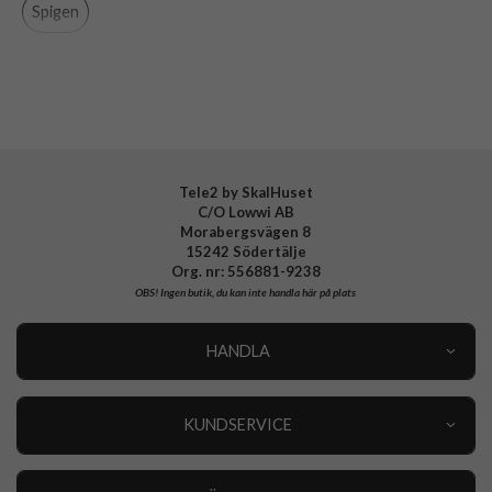
Material
Mjukplast (TPU), Tyg
Spigen
Varumärke
Spigen
Tillverkarens art nr
ACS01055
EAN
8809685629924
Tele2 by SkalHuset
C/O Lowwi AB
Morabergsvägen 8
15242 Södertälje
Org. nr: 556881-9238
OBS!
Ingen butik, du kan inte handla här på plats
HANDLA
Outlet
Nyheter
KUNDSERVICE
Varumärken
Kundservice
Specialkategorier
90 dagars öppet köp