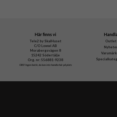
Tillverkarens art nr
Skärmskydd
iPad Pro 11 (gen 1) Skärmskydd & Kamerask
EAN
Surfplattetillbehör
Här finns vi
Handl
Tele2 by SkalHuset
Outlet
C/O Lowwi AB
Nyhete
Morabergsvägen 8
Varumärk
15242 Södertälje
Specialkate
Org. nr: 556881-9238
OBS!
Ingen butik, du kan inte handla här på plats