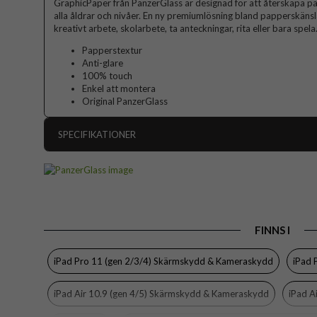
GraphicPaper från PanzerGlass är designad för att återskapa pa
alla åldrar och nivåer. En ny premiumlösning bland papperskän
kreativt arbete, skolarbete, ta anteckningar, rita eller bara spela
Papperstextur
Anti-glare
100% touch
Enkel att montera
Original PanzerGlass
SPECIFIKATIONER
Artikelnummer
Passar till
iPad Air 10.9 (gen 4/5), iP
Produkttyp
FINNS I
Egenskaper
Färg
iPad Pro 11 (gen 2/3/4) Skärmskydd & Kameraskydd
iPad 
Material
iPad Air 10.9 (gen 4/5) Skärmskydd & Kameraskydd
iPad A
Varumärke