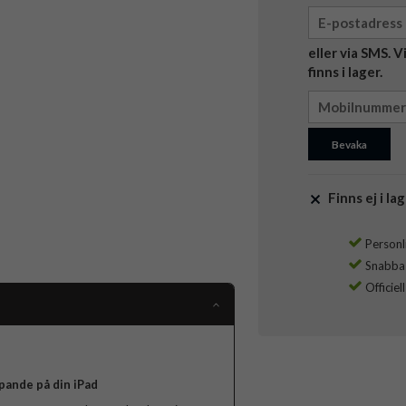
eller via SMS. 
finns i lager.
Bevaka
Finns ej i lag
Personli
Snabba l
Officiel
pande på din iPad