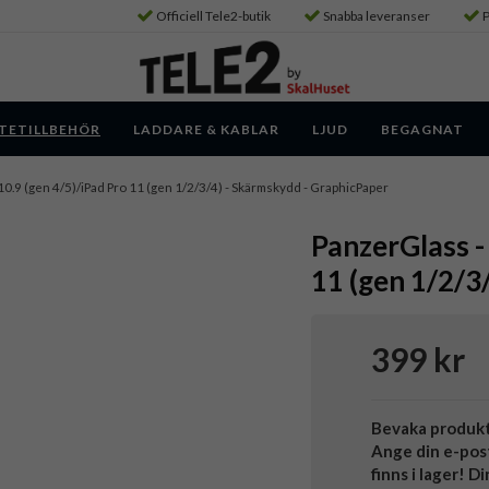
Officiell Tele2-butik
Snabba leveranser
P
TETILLBEHÖR
LADDARE & KABLAR
LJUD
BEGAGNAT
r 10.9 (gen 4/5)/iPad Pro 11 (gen 1/2/3/4) - Skärmskydd - GraphicPaper
PanzerGlass - 
11 (gen 1/2/3
399 kr
Bevaka produk
Ange din e-pos
finns i lager! D