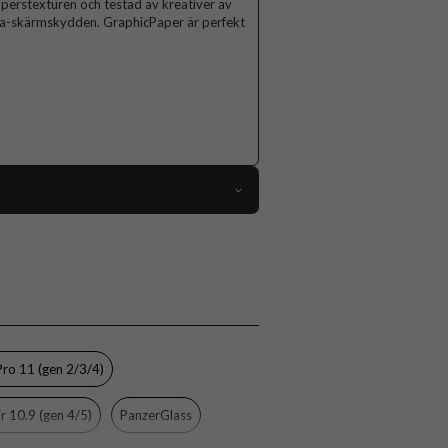
perstexturen och testad av kreativer av
sla-skärmskydden. GraphicPaper är perfekt
.
58554
ad Pro 11 (gen 1), iPad Pro 11 (gen 2/3/4)
Skärmskydd
Case friendly
Genomskinlig
Pro 11 (gen 2/3/4)
Plastfilm
ir 10.9 (gen 4/5)
PanzerGlass
PanzerGlass