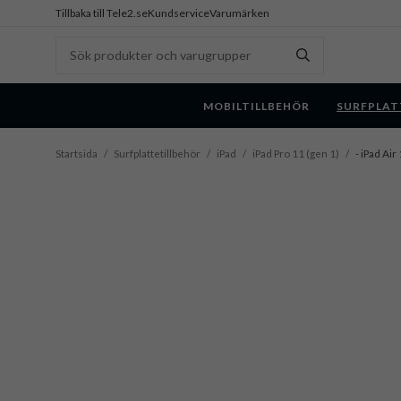
Tillbaka till Tele2.se
Kundservice
Varumärken
MOBILTILLBEHÖR
SURFPLAT
Startsida
/
Surfplattetillbehör
/
iPad
/
iPad Pro 11 (gen 1)
/
- iPad Ai