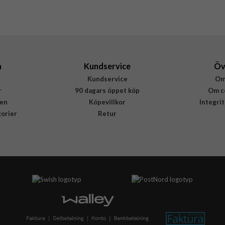
2734
ydd
iPad Pro 11 (gen 1)
iPad
5711724027345
a
Kundservice
Öv
Kundservice
Om
r
90 dagars öppet köp
Om c
en
Köpevillkor
Integri
gorier
Retur