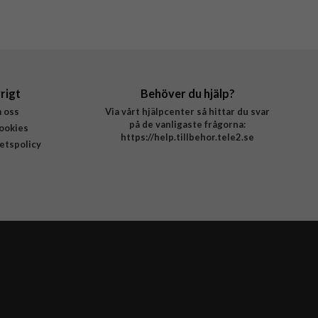
rigt
Behöver du hjälp?
 oss
Via vårt hjälpcenter så hittar du svar
på de vanligaste frågorna:
ookies
https://help.tillbehor.tele2.se
tetspolicy