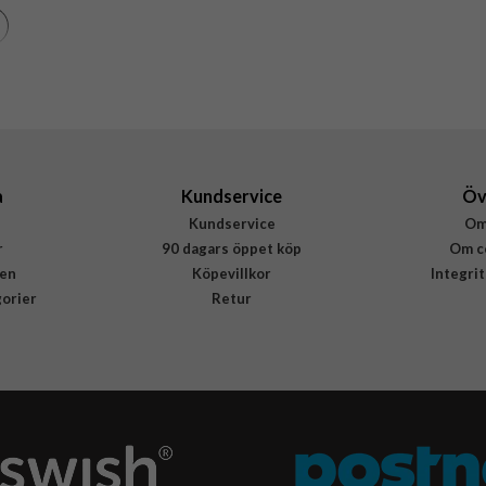
Svart
Konstläder, Mjukplast (TPU)
Fixed
FIXPC+-1323-BK
8591680169306
a
Kundservice
Öv
Kundservice
Om
r
90 dagars öppet köp
Om c
en
Köpevillkor
Integri
gorier
Retur