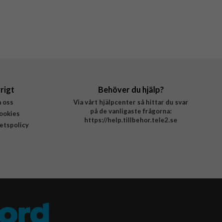
rigt
Behöver du hjälp?
 oss
Via vårt hjälpcenter så hittar du svar
på de vanligaste frågorna:
ookies
https://help.tillbehor.tele2.se
tetspolicy