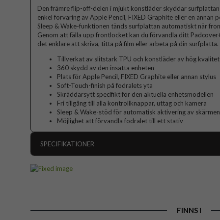
Den främre flip-off-delen i mjukt konstläder skyddar surfplattans 
enkel förvaring av Apple Pencil, FIXED Graphite eller en annan pe
Sleep & Wake-funktionen tänds surfplattan automatiskt när fron
Genom att fälla upp frontlocket kan du förvandla ditt Padcover+-f
det enklare att skriva, titta på film eller arbeta på din surfplatta.
Tillverkat av slitstark TPU och konstläder av hög kvalitet
360 skydd av den insatta enheten
Plats för Apple Pencil, FIXED Graphite eller annan stylus
Soft-Touch-finish på fodralets yta
Skräddarsytt specifikt för den aktuella enhetsmodellen
Fri tillgång till alla kontrollknappar, uttag och kamera
Sleep & Wake-stöd för automatisk aktivering av skärme
Möjlighet att förvandla fodralet till ett stativ
SPECIFIKATIONER
Artikelnummer
Passar till
Produkttyp
FINNS I
Egenskaper
Pennhå