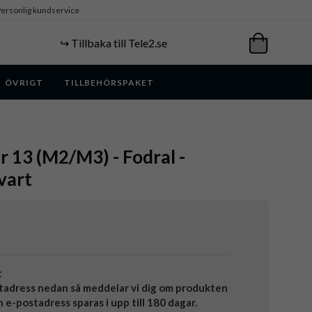
ersonlig kundservice
↪️ Tillbaka till Tele2.se
ÖVRIGT
TILLBEHÖRSPAKET
ir 13 (M2/M3) - Fodral -
vart
t
tadress nedan så meddelar vi dig om produkten
in e-postadress sparas i upp till 180 dagar.