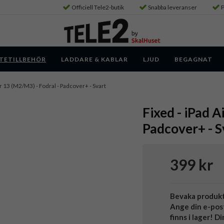
Officiell Tele2-butik
Snabba leveranser
P
TETILLBEHÖR
LADDARE & KABLAR
LJUD
BEGAGNAT
ir 13 (M2/M3) - Fodral - Padcover+ - Svart
Fixed - iPad A
Padcover+ - S
399 kr
Bevaka produk
Ange din e-pos
finns i lager! D