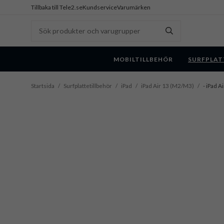
Tillbaka till Tele2.se
Kundservice
Varumärken
MOBILTILLBEHÖR
SURFPLAT
Startsida
/
Surfplattetillbehör
/
iPad
/
iPad Air 13 (M2/M3)
/
- iPad A