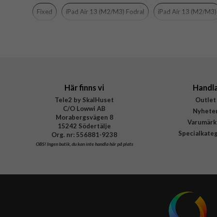
Färg
Fixed
iPad Air 13 (M2/M3) Fodral
iPad Air 13 (M2/M3)
Material
Varumärke
Tillverkarens art nr
EAN
Här finns vi
Handl
Tele2 by SkalHuset
Outlet
C/O Lowwi AB
Nyhete
Morabergsvägen 8
Varumärk
15242 Södertälje
Specialkate
Org. nr: 556881-9238
OBS!
Ingen butik, du kan inte handla här på plats