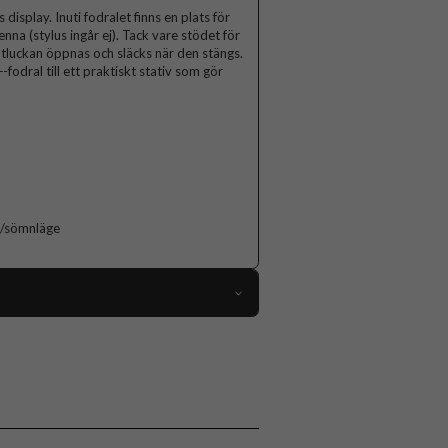
display. Inuti fodralet finns en plats för
nna (stylus ingår ej). Tack vare stödet för
tluckan öppnas och släcks när den stängs.
odral till ett praktiskt stativ som gör
n/sömnläge
107024
iPad Air 13 (M2/M3)
Fodral
llare, Sov/Vakna funktion, Stativfunktion