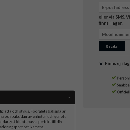
eller via SMS. 
finns i lager.
Bevaka
Finns ej i lag
Personli
Snabba l
Officiel
platta och stylus. Fodralets baksida är
rna och baksidan av enheten och ger ett
ddarsytt för att passa perfekt till din
, laddningsport och kamera.