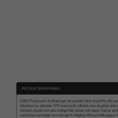
PRODUKTBESKRIVNING
FIXED Padcover+-fodralet ger ett perfekt 360-skydd för din surf
tillverkad av slitstark TPU med en fin ytfinish som skyddar sido
utmärkt skydd mot alla möjliga fall, stötar och repor. Det är skrä
surfplatta samtidigt som det ger fri tillgång till kontrollknappar