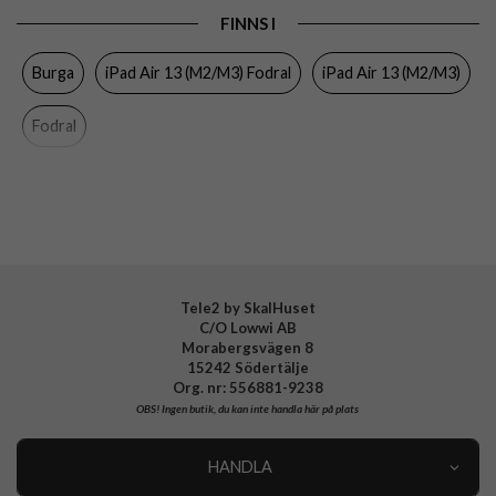
FINNS I
Egenskaper
Pennhållare, Sov/Vakna funktion
Burga
iPad Air 13 (M2/M3) Fodral
iPad Air 13 (M2/M3)
Färg
Flerfärgad
Material
Hårdplast (PC), Konstläder, Mjukplast (TPU)
Fodral
Varumärke
Burga
Tillverkarens art nr
963473
EAN
4772229634736
Tele2 by SkalHuset
C/O Lowwi AB
Morabergsvägen 8
15242 Södertälje
Org. nr: 556881-9238
OBS!
Ingen butik, du kan inte handla här på plats
HANDLA