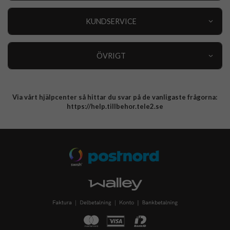
Outlet
Nyheter
KUNDSERVICE
Varumärken
Kundservice
Specialkategorier
90 dagars öppet köp
ÖVRIGT
Köpevillkor
Om oss
Retur
Om cookies
Via vårt hjälpcenter så hittar du svar på de vanligaste frågorna:
Integritetspolicy
https://help.tillbehor.tele2.se