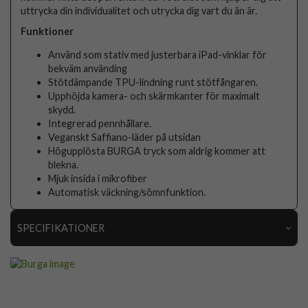
uttrycka din individualitet och utrycka dig vart du än är.
Funktioner
Använd som stativ med justerbara iPad-vinklar för
bekväm använding
Stötdämpande TPU-lindning runt stötfångaren.
Upphöjda kamera- och skärmkanter för maximalt
skydd.
Integrerad pennhållare.
Veganskt Saffiano-läder på utsidan
Högupplösta BURGA tryck som aldrig kommer att
blekna.
Mjuk insida i mikrofiber
Automatisk väckning/sömnfunktion.
SPECIFIKATIONER
Artikelnummer
117845
Passar till
iPad Air 13 (M2/M3)
Produkttyp
Fodral