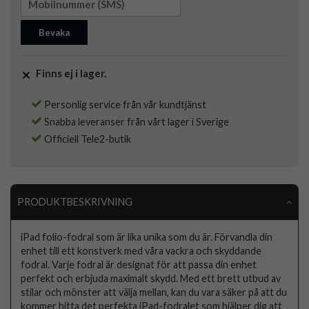
Bevaka
Finns ej i lager.
Personlig service från vår kundtjänst
Snabba leveranser från vårt lager i Sverige
Officiell Tele2-butik
PRODUKTBESKRIVNING
iPad folio-fodral som är lika unika som du är. Förvandla din
enhet till ett konstverk med våra vackra och skyddande
fodral. Varje fodral är designat för att passa din enhet
perfekt och erbjuda maximalt skydd. Med ett brett utbud av
stilar och mönster att välja mellan, kan du vara säker på att du
kommer hitta det perfekta iPad-fodralet som hjälper dig att