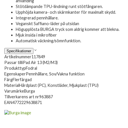
använding
Stötdämpande TPU-lindning runt stötfångaren.
Upphöjda kamera- och skärmkanter för maximalt skydd.
Integrerad pennhållare.
Veganskt Saffiano-läder på utsidan
Högupplösta BURGA tryck som aldrig kommer att blekna.
Mjuk insida i mikrofiber
Automatisk väckning/sömnfunktion.
Specifikationer
Artikelnummer
117849
Passar till
iPad Air 13 (M2/M3)
Produkttyp
Fodral
Egenskaper
Pennhållare, Sov/Vakna funktion
Färg
Flerfärgad
Material
Hårdplast (PC), Konstläder, Mjukplast (TPU)
Varumärke
Burga
Tillverkarens art nr
963887
EAN
4772229638871