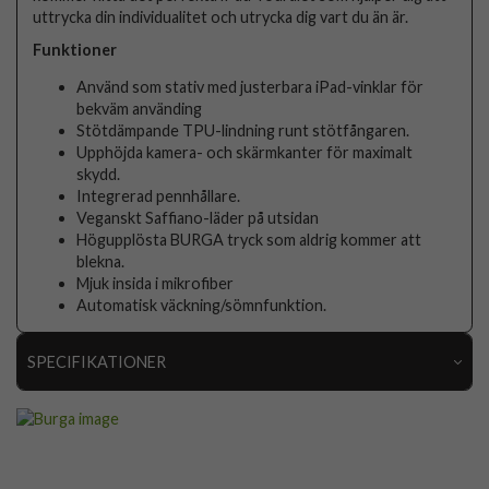
uttrycka din individualitet och utrycka dig vart du än är.
Funktioner
Använd som stativ med justerbara iPad-vinklar för
bekväm använding
Stötdämpande TPU-lindning runt stötfångaren.
Upphöjda kamera- och skärmkanter för maximalt
skydd.
Integrerad pennhållare.
Veganskt Saffiano-läder på utsidan
Högupplösta BURGA tryck som aldrig kommer att
blekna.
Mjuk insida i mikrofiber
Automatisk väckning/sömnfunktion.
SPECIFIKATIONER
Artikelnummer
117852
Passar till
iPad Air 13 (M2/M3)
Produkttyp
Fodral