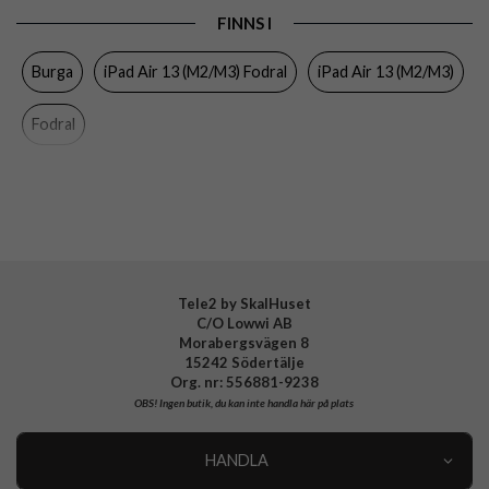
FINNS I
Egenskaper
Pennhållare, Sov/Vakna funktion
Burga
iPad Air 13 (M2/M3) Fodral
iPad Air 13 (M2/M3)
Färg
Flerfärgad
Material
Hårdplast (PC), Konstläder, Mjukplast (TPU)
Fodral
Varumärke
Burga
Tillverkarens art nr
963833
EAN
4772229638338
Tele2 by SkalHuset
C/O Lowwi AB
Morabergsvägen 8
15242 Södertälje
Org. nr: 556881-9238
OBS!
Ingen butik, du kan inte handla här på plats
HANDLA