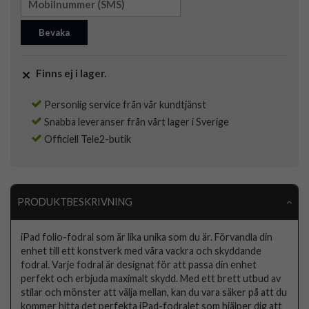
Bevaka
Finns ej i lager.
Personlig service från vår kundtjänst
Snabba leveranser från vårt lager i Sverige
Officiell Tele2-butik
PRODUKTBESKRIVNING
iPad folio-fodral som är lika unika som du är. Förvandla din
enhet till ett konstverk med våra vackra och skyddande
fodral. Varje fodral är designat för att passa din enhet
perfekt och erbjuda maximalt skydd. Med ett brett utbud av
stilar och mönster att välja mellan, kan du vara säker på att du
kommer hitta det perfekta iPad-fodralet som hjälper dig att