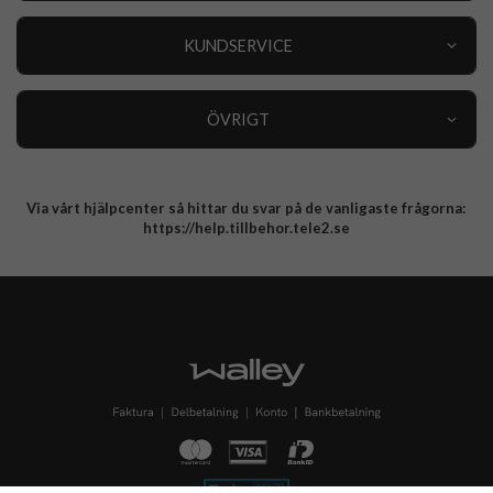
Outlet
Nyheter
KUNDSERVICE
Varumärken
Kundservice
Specialkategorier
90 dagars öppet köp
ÖVRIGT
Köpevillkor
Om oss
Retur
Om cookies
Via vårt hjälpcenter så hittar du svar på de vanligaste frågorna:
Integritetspolicy
https://help.tillbehor.tele2.se