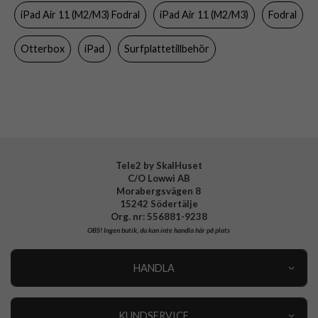
iPad Air 11 (M2/M3) Fodral
iPad Air 11 (M2/M3)
Fodral
Färg
Blå, Genomskinlig
Material
Hårdplast (PC), Mjukplast (TPU)
Otterbox
iPad
Surfplattetillbehör
Varumärke
Otterbox
Tillverkarens art nr
77-95275
EAN
840304759217
Tele2 by SkalHuset
C/O Lowwi AB
Morabergsvägen 8
15242 Södertälje
Org. nr: 556881-9238
OBS!
Ingen butik, du kan inte handla här på plats
HANDLA
Outlet
Nyheter
KUNDSERVICE