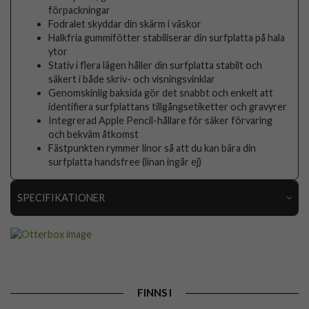
förpackningar
Fodralet skyddar din skärm i väskor
Halkfria gummifötter stabiliserar din surfplatta på hala
ytor
Stativ i flera lägen håller din surfplatta stabilt och
säkert i både skriv- och visningsvinklar
Genomskinlig baksida gör det snabbt och enkelt att
identifiera surfplattans tillgångsetiketter och gravyrer
Integrerad Apple Pencil-hållare för säker förvaring
och bekväm åtkomst
Fästpunkten rymmer linor så att du kan bära din
surfplatta handsfree (linan ingår ej)
SPECIFIKATIONER
Artikelnummer
101457
Passar till
iPad Air 11 (M2/M3)
Produkttyp
Fodral
FINNS I
Egenskaper
Sov/Vakna funktion, Stativfunktion