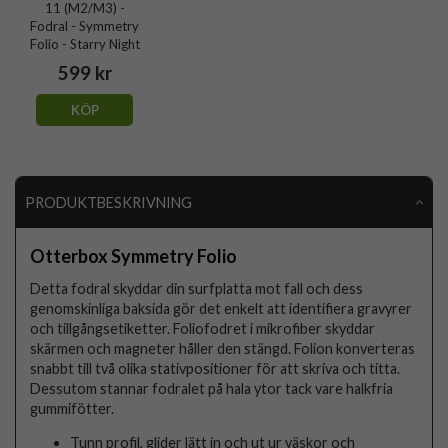
11 (M2/M3) -
Fodral - Symmetry
Folio - Starry Night
599 kr
KÖP
PRODUKTBESKRIVNING
Otterbox Symmetry Folio
Detta fodral skyddar din surfplatta mot fall och dess
genomskinliga baksida gör det enkelt att identifiera gravyrer
och tillgångsetiketter. Foliofodret i mikrofiber skyddar
skärmen och magneter håller den stängd. Folion konverteras
snabbt till två olika stativpositioner för att skriva och titta.
Dessutom stannar fodralet på hala ytor tack vare halkfria
gummifötter.
Tunn profil, glider lätt in och ut ur väskor och