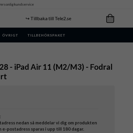
ersonlig kundservice
↪️ Tillbaka till Tele2.se
ÖVRIGT
TILLBEHÖRSPAKET
 - iPad Air 11 (M2/M3) - Fodral
rt
t
tadress nedan så meddelar vi dig om produkten
in e-postadress sparas i upp till 180 dagar.