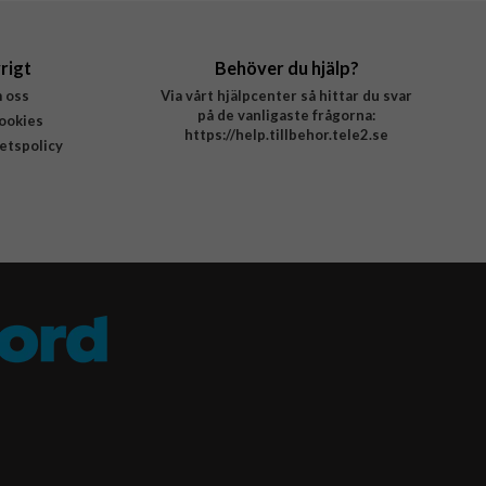
rigt
Behöver du hjälp?
 oss
Via vårt hjälpcenter så hittar du svar
på de vanligaste frågorna:
ookies
https://help.tillbehor.tele2.se
tetspolicy