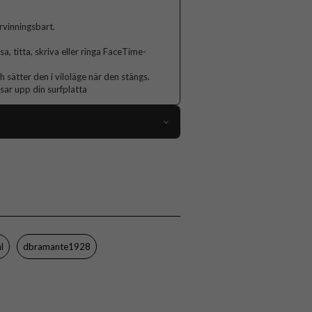
vinningsbart.
äsa, titta, skriva eller ringa FaceTime-
sätter den i viloläge när den stängs.
sar upp din surfplatta
116730
iPad Air 11 (M2/M3)
Fodral
llare, Sov/Vakna funktion, Stativfunktion
Genomskinlig, Svart
l
dbramante1928
Återvunnen plast
dbramante1928
LOIABL006167