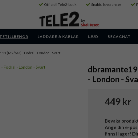
Officiell Tele2-butik
Snabba leveranser
P
TETILLBEHÖR
LADDARE & KABLAR
LJUD
BEGAGNAT
ir 11 (M2/M3) - Fodral - London - Svart
dbramante1928
- London - Sva
449 kr
Bevaka produk
Ange din e-pos
finns i lager! D