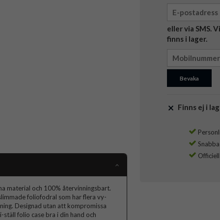
eller via SMS. 
finns i lager.
Bevaka
Finns ej i lag
Personli
Snabba l
Officiel
nna material och 100% återvinningsbart.
slimmade foliofodral som har flera vy-
gning. Designad utan att kompromissa
-ställ folio case bra i din hand och