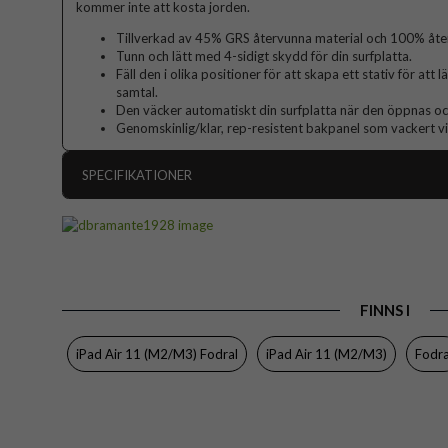
kommer inte att kosta jorden.
Tillverkad av 45% GRS återvunna material och 100% åter
Tunn och lätt med 4-sidigt skydd för din surfplatta.
Fäll den i olika positioner för att skapa ett stativ för att l
samtal.
Den väcker automatiskt din surfplatta när den öppnas och 
Genomskinlig/klar, rep-resistent bakpanel som vackert vi
SPECIFIKATIONER
Artikelnummer
Passar till
Produkttyp
FINNS I
Egenskaper
Pennhå
Färg
iPad Air 11 (M2/M3) Fodral
iPad Air 11 (M2/M3)
Fodra
Material
Varumärke
Tillverkarens art nr