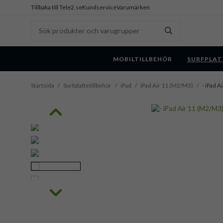
Tillbaka till Tele2.se
Kundservice
Varumärken
MOBILTILLBEHÖR
SURFPLAT
Startsida
/
Surfplattetillbehör
/
iPad
/
iPad Air 11 (M2/M3)
/
- iPad A