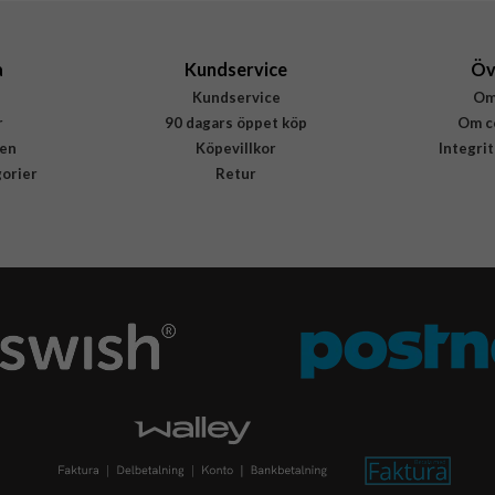
5711428061676
a
Kundservice
Öv
Kundservice
Om
r
90 dagars öppet köp
Om c
en
Köpevillkor
Integri
gorier
Retur