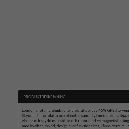
PRODUKTBESKRIVNING
London är ett multifunktionellt fodral gjort av 45% GRS återvu
Skydda din surfplatta och planeten samtidigt med detta stiliga, 
vinklar och skydd mot stötar och repor med en magnetisk stän
med kvalitet, skydd, design eller funktionalitet, känns detta multi