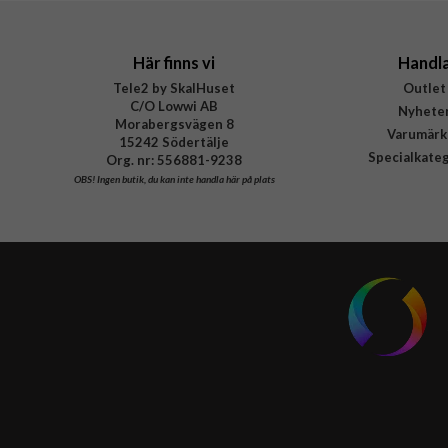
EAN
Här finns vi
Handl
Tele2 by SkalHuset
Outlet
C/O Lowwi AB
Nyhete
Morabergsvägen 8
Varumärk
15242 Södertälje
Specialkate
Org. nr: 556881-9238
OBS!
Ingen butik, du kan inte handla här på plats