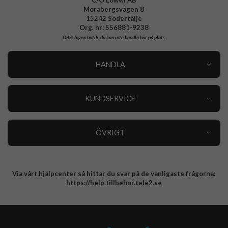
Morabergsvägen 8
15242 Södertälje
Org. nr: 556881-9238
OBS!
Ingen butik, du kan inte handla här på plats
HANDLA
Outlet
Nyheter
KUNDSERVICE
Varumärken
Kundservice
Specialkategorier
90 dagars öppet köp
ÖVRIGT
Köpevillkor
Om oss
Retur
Om cookies
Via vårt hjälpcenter så hittar du svar på de vanligaste frågorna:
Integritetspolicy
https://help.tillbehor.tele2.se