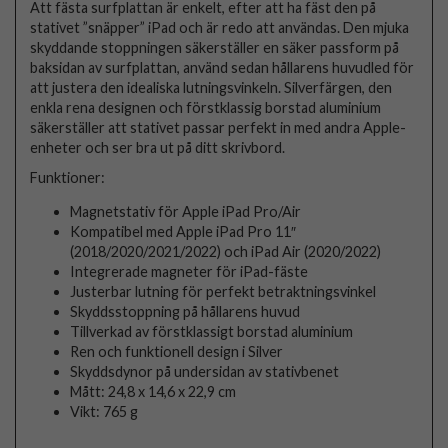
Att fästa surfplattan är enkelt, efter att ha fäst den på
stativet ”snäpper” iPad och är redo att användas. Den mjuka
skyddande stoppningen säkerställer en säker passform på
baksidan av surfplattan, använd sedan hållarens huvudled för
att justera den idealiska lutningsvinkeln. Silverfärgen, den
enkla rena designen och förstklassig borstad aluminium
säkerställer att stativet passar perfekt in med andra Apple-
enheter och ser bra ut på ditt skrivbord.
Funktioner:
Magnetstativ för Apple iPad Pro/Air
Kompatibel med Apple iPad Pro 11″
(2018/2020/2021/2022) och iPad Air (2020/2022)
Integrerade magneter för iPad-fäste
Justerbar lutning för perfekt betraktningsvinkel
Skyddsstoppning på hållarens huvud
Tillverkad av förstklassigt borstad aluminium
Ren och funktionell design i Silver
Skyddsdynor på undersidan av stativbenet
Mått: 24,8 x 14,6 x 22,9 cm
Vikt: 765 g