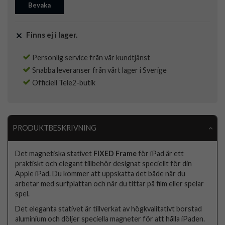
Bevaka
Finns ej i lager.
Personlig service från vår kundtjänst
Snabba leveranser från vårt lager i Sverige
Officiell Tele2-butik
PRODUKTBESKRIVNING
Det magnetiska stativet
FIXED Frame
för iPad är ett
praktiskt och elegant tillbehör designat speciellt för din
Apple iPad. Du kommer att uppskatta det både när du
arbetar med surfplattan och när du tittar på film eller spelar
spel.
Det eleganta stativet är tillverkat av högkvalitativt borstad
aluminium och döljer speciella magneter för att hålla iPaden.