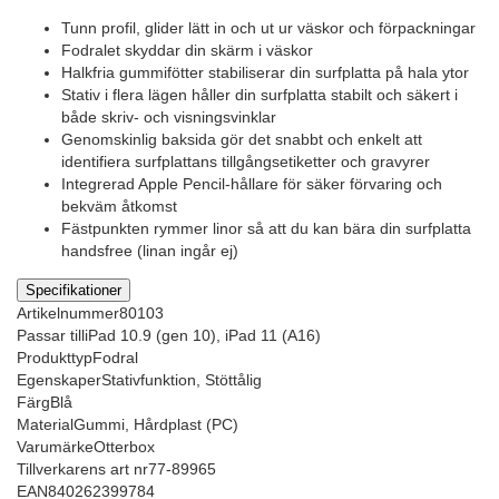
Tunn profil, glider lätt in och ut ur väskor och förpackningar
Fodralet skyddar din skärm i väskor
Halkfria gummifötter stabiliserar din surfplatta på hala ytor
Stativ i flera lägen håller din surfplatta stabilt och säkert i
både skriv- och visningsvinklar
Genomskinlig baksida gör det snabbt och enkelt att
identifiera surfplattans tillgångsetiketter och gravyrer
Integrerad Apple Pencil-hållare för säker förvaring och
bekväm åtkomst
Fästpunkten rymmer linor så att du kan bära din surfplatta
handsfree (linan ingår ej)
Specifikationer
Artikelnummer
80103
Passar till
iPad 10.9 (gen 10), iPad 11 (A16)
Produkttyp
Fodral
Egenskaper
Stativfunktion, Stöttålig
Färg
Blå
Material
Gummi, Hårdplast (PC)
Varumärke
Otterbox
Tillverkarens art nr
77-89965
EAN
840262399784