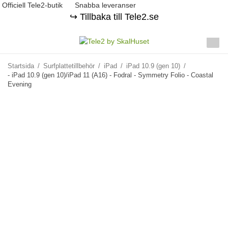
Officiell Tele2-butik
Snabba leveranser
↪️ Tillbaka till Tele2.se
Startsida
/
Surfplattetillbehör
/
iPad
/
iPad 10.9 (gen 10)
/
- iPad 10.9 (gen 10)/iPad 11 (A16) - Fodral - Symmetry Folio - Coastal
Evening