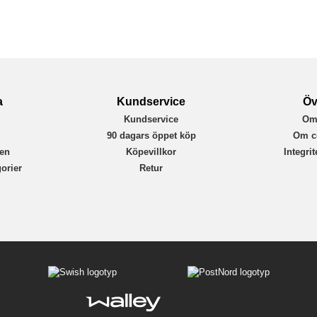
884677
4772228846772
a
Kundservice
Öv
Kundservice
Om
r
90 dagars öppet köp
Om c
en
Köpevillkor
Integri
orier
Retur