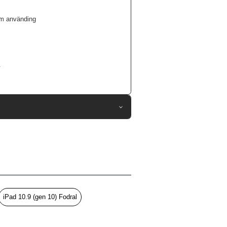
äm använding
.
117874
iPad 10.9 (gen 10), iPad 11 (A16)
Fodral
Pennhållare, Sov/Vakna funktion
Flerfärgad
iPad 10.9 (gen 10) Fodral
rdplast (PC), Konstläder, Mjukplast (TPU)
Burga