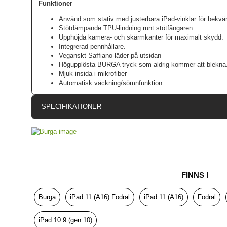
Funktioner
Använd som stativ med justerbara iPad-vinklar för bekv
Stötdämpande TPU-lindning runt stötfångaren.
Upphöjda kamera- och skärmkanter för maximalt skydd.
Integrerad pennhållare.
Veganskt Saffiano-läder på utsidan
Högupplösta BURGA tryck som aldrig kommer att blekna
Mjuk insida i mikrofiber
Automatisk väckning/sömnfunktion.
SPECIFIKATIONER
Artikelnummer
Passar till
Produkttyp
FINNS I
Egenskaper
Färg
Burga
iPad 11 (A16) Fodral
iPad 11 (A16)
Fodral
Material
Hå
iPad 10.9 (gen 10)
Varumärke