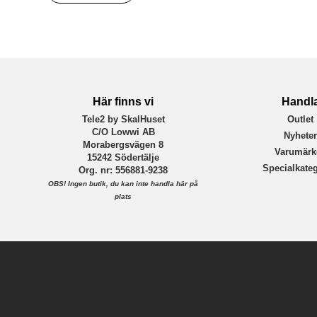
Tillverkarens art nr
EAN
Här finns vi
Handl
Tele2 by SkalHuset
Outlet
C/O Lowwi AB
Nyhete
Morabergsvägen 8
Varumärk
15242 Södertälje
Specialkateg
Org. nr: 556881-9238
OBS!
Ingen butik, du kan inte handla här på
plats