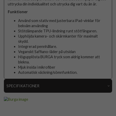
uttrycka din individualitet och utrycka dig vart du än är.
Funktioner
Använd som stativ med justerbara iPad-vinklar för
bekväm använding
Stötdämpande TPU-lindning runt stötfångaren.
Upphöjda kamera- och skärmkanter för maximalt
skydd.
Integrerad pennhållare.
Veganskt Saffiano-läder på utsidan
Högupplösta BURGA tryck som aldrig kommer att
blekna.
Mjuk insida i mikrofiber
Automatisk väckning/sömnfunktion.
SPECIFIKATIONER
Artikelnummer
117869
Passar till
iPad 10.9 (gen 10), iPad 11 (A16)
Produkttyp
Fodral