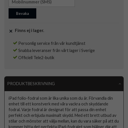
Bevaka
Finns ej i lager.
Personlig service från vår kundtjänst
Snabba leveranser från vårt lager i Sverige
Officiell Tele2-butik
PRODUKTBESKRIVNING
iPad folio-fodral som är lika unika som du är. Förvandla din
enhet till ett konstverk med våra vackra och skyddande
fodral. Varje fodral är designat för att passa din enhet
perfekt och erbjuda maximalt skydd. Med ett brett utbud av
stilar och mönster att välja mellan, kan du vara säker på att du
kommer hitta det perfekta iPad-fodralet som hjälper dig att