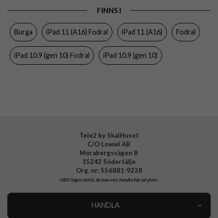
FINNS I
Egenskaper
Pennhållare, Sov/Vakna funktion
Burga
iPad 11 (A16) Fodral
iPad 11 (A16)
Fodral
Färg
Flerfärgad
Material
Hårdplast (PC), Konstläder, Mjukplast (TPU)
iPad 10.9 (gen 10) Fodral
iPad 10.9 (gen 10)
Varumärke
Burga
Tillverkarens art nr
802668
EAN
4772228026686
Tele2 by SkalHuset
C/O Lowwi AB
Morabergsvägen 8
15242 Södertälje
Org. nr: 556881-9238
OBS!
Ingen butik, du kan inte handla här på plats
HANDLA