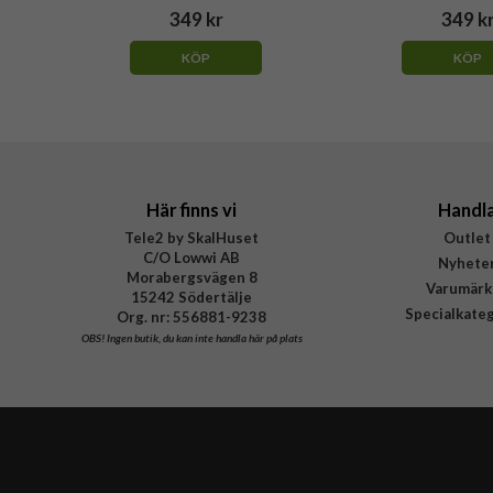
349 kr
349 k
KÖP
KÖP
Här finns vi
Handl
Tele2 by SkalHuset
Outlet
C/O Lowwi AB
Nyhete
Morabergsvägen 8
Varumärk
15242 Södertälje
Specialkate
Org. nr: 556881-9238
OBS!
Ingen butik, du kan inte handla här på plats