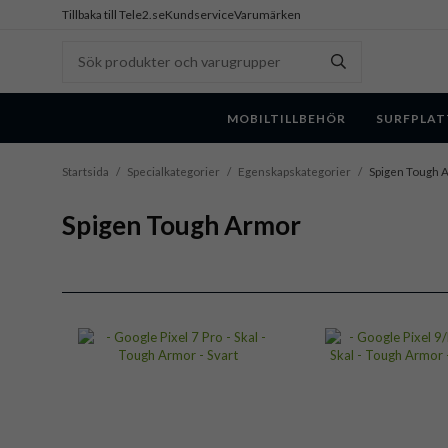
Tillbaka till Tele2.se
Kundservice
Varumärken
MOBILTILLBEHÖR
SURFPLAT
Startsida
/
Specialkategorier
/
Egenskapskategorier
/
Spigen Tough 
Spigen Tough Armor