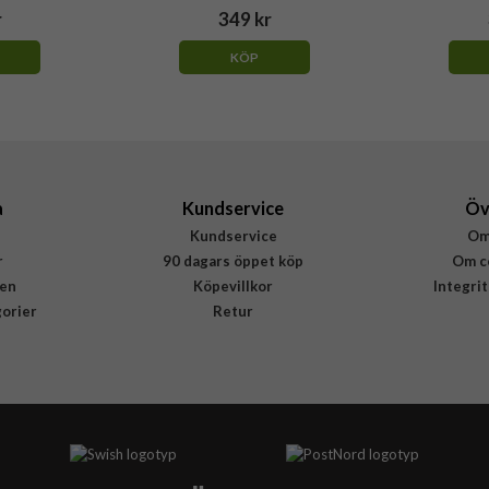
r
349 kr
KÖP
a
Kundservice
Öv
Kundservice
Om
r
90 dagars öppet köp
Om c
en
Köpevillkor
Integri
gorier
Retur