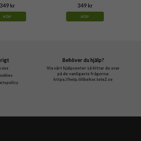
349 kr
349 kr
KÖP
KÖP
rigt
Behöver du hjälp?
 oss
Via vårt hjälpcenter så hittar du svar
på de vanligaste frågorna:
ookies
https://help.tillbehor.tele2.se
tetspolicy