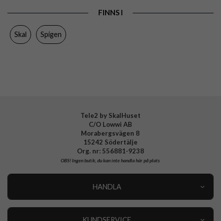
Egenskaper
Greppvänlig
FINNS I
Färg
Svart
Skal
Spigen
Material
Mjukplast (TPU)
Varumärke
Spigen
Tillverkarens art nr
ACS10460
EAN
8800283315929
Tele2 by SkalHuset
C/O Lowwi AB
Morabergsvägen 8
15242 Södertälje
Org. nr: 556881-9238
OBS!
Ingen butik, du kan inte handla här på plats
HANDLA
Outlet
Nyheter
KUNDSERVICE