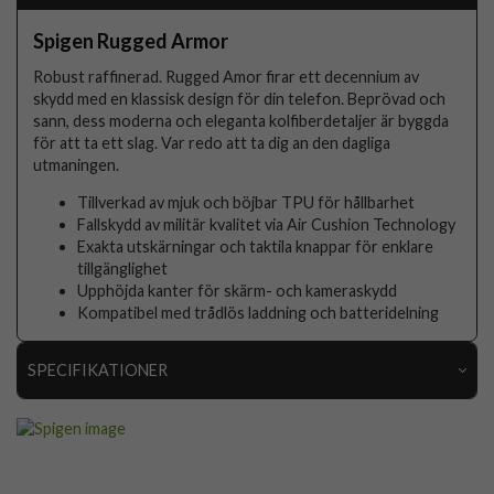
Spigen Rugged Armor
Robust raffinerad. Rugged Amor firar ett decennium av
skydd med en klassisk design för din telefon. Beprövad och
sann, dess moderna och eleganta kolfiberdetaljer är byggda
för att ta ett slag. Var redo att ta dig an den dagliga
utmaningen.
Tillverkad av mjuk och böjbar TPU för hållbarhet
Fallskydd av militär kvalitet via Air Cushion Technology
Exakta utskärningar och taktila knappar för enklare
tillgänglighet
Upphöjda kanter för skärm- och kameraskydd
Kompatibel med trådlös laddning och batteridelning
SPECIFIKATIONER
Artikelnummer
115822
Produkttyp
Skal