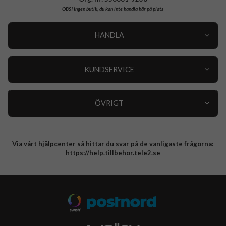
OBS!
Ingen butik, du kan inte handla här på plats
HANDLA
Outlet
Nyheter
KUNDSERVICE
Varumärken
Kundservice
Specialkategorier
90 dagars öppet köp
ÖVRIGT
Köpevillkor
Om oss
Retur
Om cookies
Via vårt hjälpcenter så hittar du svar på de vanligaste frågorna:
Integritetspolicy
https://help.tillbehor.tele2.se