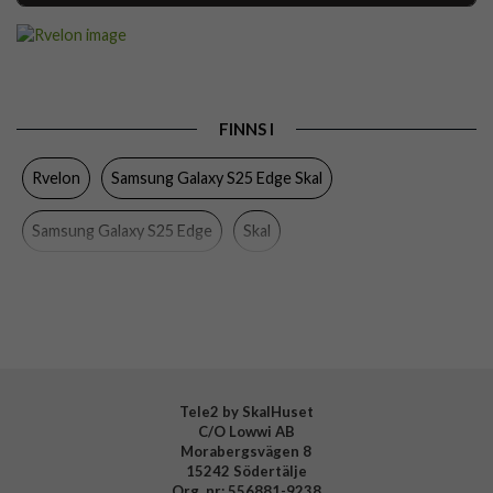
Artikelnummer
110235
Passar till
Samsung Galaxy S25 Edge
Produkttyp
Skal
FINNS I
Egenskaper
Trådlös laddning-kompatibel
Rvelon
Samsung Galaxy S25 Edge Skal
Färg
Svart
Material
Silikon
Samsung Galaxy S25 Edge
Skal
Varumärke
Rvelon
Tillverkarens art nr
4894969105847
Tele2 by SkalHuset
C/O Lowwi AB
Morabergsvägen 8
15242 Södertälje
Org. nr: 556881-9238