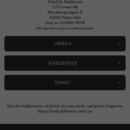
Tele2 by SkalHuset
C/O Lowwi AB
Morabergsvägen 8
15242 Södertälje
Org. nr: 556881-9238
OBS!
Ingen butik, du kan inte handla här på plats
HANDLA
Outlet
Nyheter
KUNDSERVICE
Varumärken
Kundservice
Specialkategorier
90 dagars öppet köp
ÖVRIGT
Köpevillkor
Om oss
Retur
Om cookies
Via vårt hjälpcenter så hittar du svar på de vanligaste frågorna:
Integritetspolicy
https://help.tillbehor.tele2.se