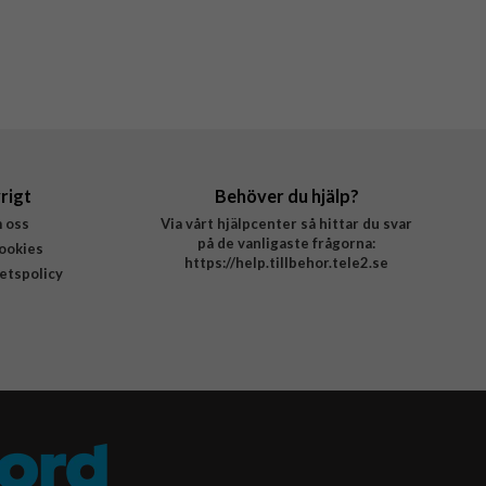
rigt
Behöver du hjälp?
 oss
Via vårt hjälpcenter så hittar du svar
på de vanligaste frågorna:
ookies
https://help.tillbehor.tele2.se
tetspolicy