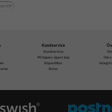
Svart
axy S24
Silikon
Rvelon
4895225858354
a
Kundservice
Öv
Kundservice
Om
r
90 dagars öppet köp
Om c
en
Köpevillkor
Integri
gorier
Retur