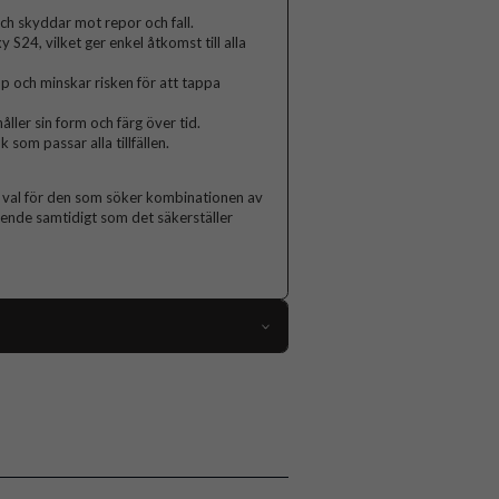
ch skyddar mot repor och fall.
S24, vilket ger enkel åtkomst till alla
p och minskar risken för att tappa
åller sin form och färg över tid.
 som passar alla tillfällen.
t val för den som söker kombinationen av
seende samtidigt som det säkerställer
112736
Samsung Galaxy S24
Skal
Greppvänlig