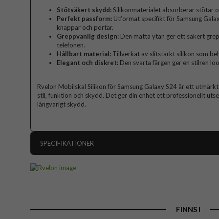
Stötsäkert skydd:
Silikonmaterialet absorberar stötar o
Perfekt passform:
Utformat specifikt för Samsung Galaxy 
knappar och portar.
Greppvänlig design:
Den matta ytan ger ett säkert grep
telefonen.
Hållbart material:
Tillverkat av slitstarkt silikon som beh
Elegant och diskret:
Den svarta färgen ger en stilren look
Rvelon Mobilskal Silikon för Samsung Galaxy S24 är ett utmärk
stil, funktion och skydd. Det ger din enhet ett professionellt ut
långvarigt skydd.
SPECIFIKATIONER
Artikelnummer
Passar till
Produkttyp
FINNS I
Egenskaper