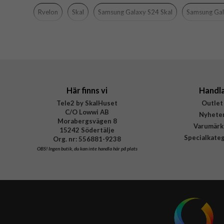
Färg
Rvelon
Skal
Samsung Galaxy S24 Skal
Samsung Gal
Material
Varumärke
Tillverkarens art nr
Här finns vi
Handl
Tele2 by SkalHuset
Outlet
C/O Lowwi AB
Nyhete
Morabergsvägen 8
Varumärk
15242 Södertälje
Specialkate
Org. nr: 556881-9238
OBS!
Ingen butik, du kan inte handla här på plats