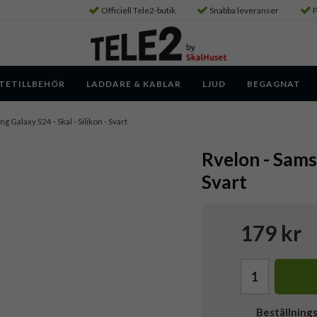
Officiell Tele2-butik
Snabba leveranser
P
TETILLBEHÖR
LADDARE & KABLAR
LJUD
BEGAGNAT
g Galaxy S24 - Skal - Silikon - Svart
Rvelon - Samsu
Svart
179 kr
Beställning