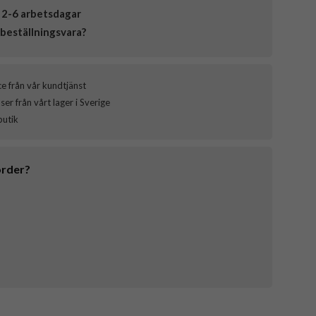
 2-6 arbetsdagar
beställningsvara?
ce från vår kundtjänst
er från vårt lager i Sverige
butik
order?