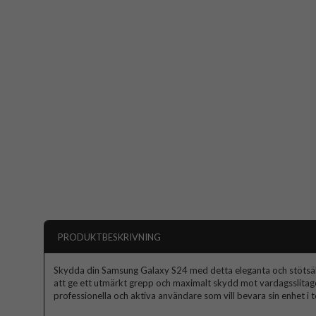
PRODUKTBESKRIVNING
Skydda din Samsung Galaxy S24 med detta eleganta och stötsäkra
att ge ett utmärkt grepp och maximalt skydd mot vardagsslitage,
professionella och aktiva användare som vill bevara sin enhet i 