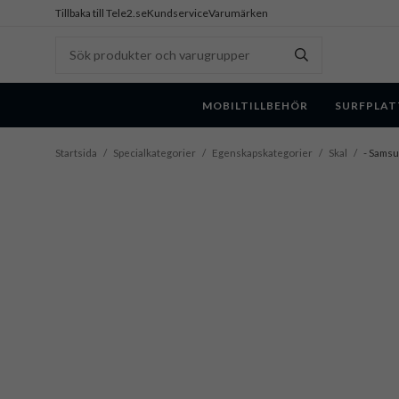
Tillbaka till Tele2.se
Kundservice
Varumärken
MOBILTILLBEHÖR
SURFPLAT
Startsida
/
Specialkategorier
/
Egenskapskategorier
/
Skal
/
- Samsun