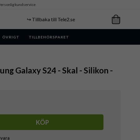
ersonlig kundservice
↪️ Tillbaka till Tele2.se
ÖVRIGT
TILLBEHÖRSPAKET
ng Galaxy S24 - Skal - Silikon -
KÖP
svara