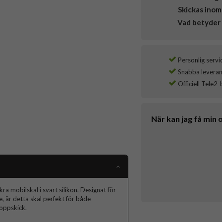
Skickas inom
Vad betyder 
Personlig servi
Snabba leverans
Officiell Tele2-
När kan jag få min 
 mobilskal i svart silikon. Designat för
 är detta skal perfekt för både
toppskick.