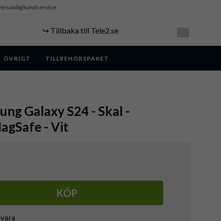
ersonlig kundservice
↪️ Tillbaka till Tele2.se
ÖVRIGT
TILLBEHÖRSPAKET
ung Galaxy S24 - Skal -
agSafe - Vit
KÖP
svara