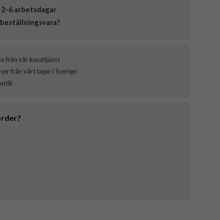
 2-6 arbetsdagar
beställningsvara?
ce från vår kundtjänst
er från vårt lager i Sverige
butik
order?