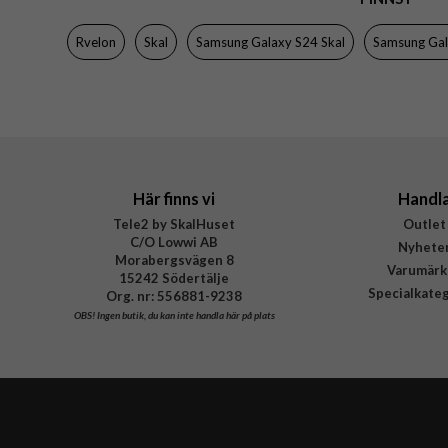
Färg
Rvelon
Skal
Samsung Galaxy S24 Skal
Samsung Gal
Material
Varumärke
Tillverkarens art nr
Här finns vi
Handl
Tele2 by SkalHuset
Outlet
C/O Lowwi AB
Nyhete
Morabergsvägen 8
Varumärk
15242 Södertälje
Specialkate
Org. nr: 556881-9238
OBS!
Ingen butik, du kan inte handla här på plats