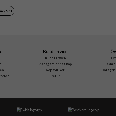
Vit
axy S24
Mjukplast (TPU)
Rvelon
4894969030835
a
Kundservice
Öv
Kundservice
Om
r
90 dagars öppet köp
Om c
en
Köpevillkor
Integri
gorier
Retur