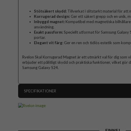
Stötsäkert skydd:
Tillverkat i slitstarkt material för at
Korrugerad design:
Ger ett säkert grepp och en unik, 
Inbyggd magnet:
Kompatibel med magnetiska bilhållare 
användning.
Exakt passform:
Speciellt utformat för Samsung Galaxy 
portar.
Elegant vit färg:
Ger en ren och tidlös estetik som kompl
Rvelon Skal Korrugerad Magnet är ett utmärkt val för dig som vil
erbjuder ett pålitligt skydd och praktiska funktioner, vilket gör de
Samsung Galaxy S24.
SPECIFIKATIONER
Artikelnummer
Passar till
Produkttyp
FINNS I
Egenskaper