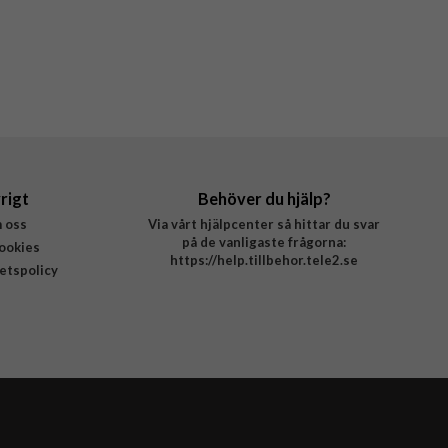
rigt
Behöver du hjälp?
 oss
Via vårt hjälpcenter så hittar du svar
på de vanligaste frågorna:
ookies
https://help.tillbehor.tele2.se
tetspolicy