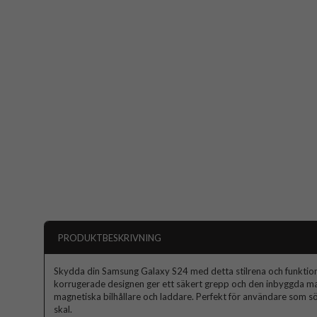
PRODUKTBESKRIVNING
Skydda din Samsung Galaxy S24 med detta stilrena och funktion
korrugerade designen ger ett säkert grepp och den inbyggda m
magnetiska bilhållare och laddare. Perfekt för användare som sök
skal.