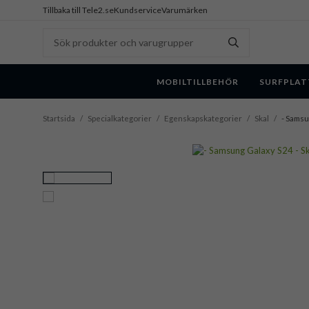
Tillbaka till Tele2.se
Kundservice
Varumärken
MOBILTILLBEHÖR
SURFPLAT
Startsida
/
Specialkategorier
/
Egenskapskategorier
/
Skal
/
- Samsu