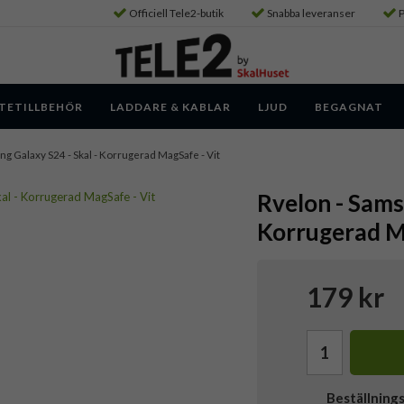
Officiell Tele2-butik
Snabba leveranser
P
TETILLBEHÖR
LADDARE & KABLAR
LJUD
BEGAGNAT
ng Galaxy S24 - Skal - Korrugerad MagSafe - Vit
Rvelon - Sams
Korrugerad M
179 kr
Beställning