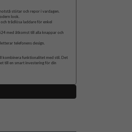
t motstå stötar och repor i vardagen.
modern look.
och trådlösa laddare för enkel
S24 med åtkomst till alla knappar och
etterar telefonens design.
l kombinera funktionalitet med stil. Det
t till en smart investering för din
112822
Samsung Galaxy S24
Skal
MagSafe-kompatibel