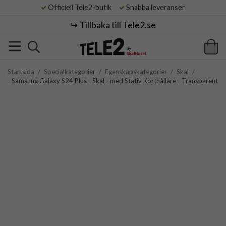
Officiell Tele2-butik
Snabba leveranser
↪️ Tillbaka till Tele2.se
Startsida
/
Specialkategorier
/
Egenskapskategorier
/
Skal
/
- Samsung Galaxy S24 Plus - Skal - med Stativ Korthållare - Transparent