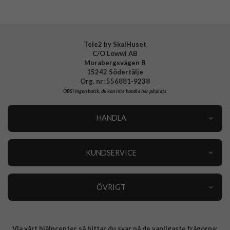
Tele2 by SkalHuset
C/O Lowwi AB
Morabergsvägen 8
15242 Södertälje
Org. nr: 556881-9238
OBS!
Ingen butik, du kan inte handla här på plats
HANDLA
Outlet
Nyheter
KUNDSERVICE
Varumärken
Kundservice
Specialkategorier
90 dagars öppet köp
ÖVRIGT
Köpevillkor
Om oss
Retur
Om cookies
Via vårt hjälpcenter så hittar du svar på de vanligaste frågorna:
Integritetspolicy