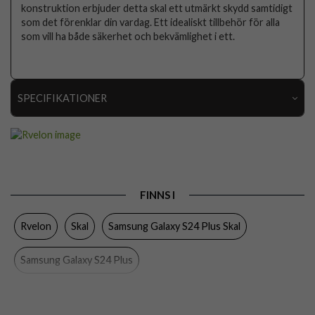
konstruktion erbjuder detta skal ett utmärkt skydd samtidigt
som det förenklar din vardag. Ett idealiskt tillbehör för alla
som vill ha både säkerhet och bekvämlighet i ett.
SPECIFIKATIONER
Artikelnummer
112782
Passar till
Samsung Galaxy S24 Plus
Produkttyp
Skal
FINNS I
Egenskaper
Kortfack
Rvelon
Skal
Samsung Galaxy S24 Plus Skal
Färg
Genomskinlig
Material
Mjukplast (TPU)
Samsung Galaxy S24 Plus
Varumärke
Rvelon
Tillverkarens art nr
4894969001958