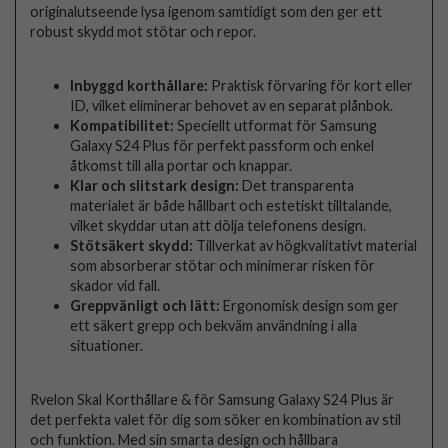
originalutseende lysa igenom samtidigt som den ger ett
robust skydd mot stötar och repor.
Inbyggd korthållare:
Praktisk förvaring för kort eller
ID, vilket eliminerar behovet av en separat plånbok.
Kompatibilitet:
Speciellt utformat för Samsung
Galaxy S24 Plus för perfekt passform och enkel
åtkomst till alla portar och knappar.
Klar och slitstark design:
Det transparenta
materialet är både hållbart och estetiskt tilltalande,
vilket skyddar utan att dölja telefonens design.
Stötsäkert skydd:
Tillverkat av högkvalitativt material
som absorberar stötar och minimerar risken för
skador vid fall.
Greppvänligt och lätt:
Ergonomisk design som ger
ett säkert grepp och bekväm användning i alla
situationer.
Rvelon Skal Korthållare & för Samsung Galaxy S24 Plus är
det perfekta valet för dig som söker en kombination av stil
och funktion. Med sin smarta design och hållbara