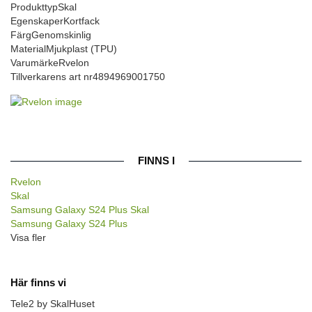
Produkttyp
Skal
Egenskaper
Kortfack
Färg
Genomskinlig
Material
Mjukplast (TPU)
Varumärke
Rvelon
Tillverkarens art nr
4894969001750
FINNS I
Rvelon
Skal
Samsung Galaxy S24 Plus Skal
Samsung Galaxy S24 Plus
Visa fler
Här finns vi
Tele2 by SkalHuset