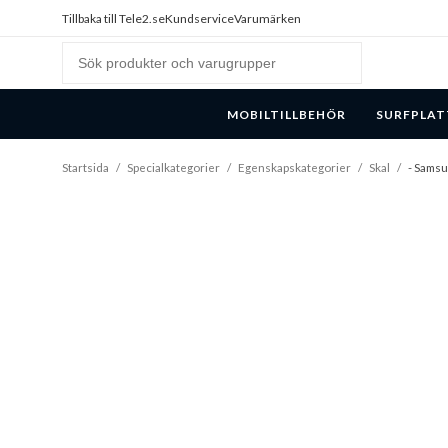
Tillbaka till Tele2.se
Kundservice
Varumärken
MOBILTILLBEHÖR
SURFPLAT
Startsida
/
Specialkategorier
/
Egenskapskategorier
/
Skal
/
- Samsu