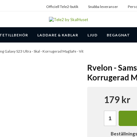
Officiell Tele2-butik
Snabba leveranser
Perso
TETILLBEHÖR
LADDARE & KABLAR
LJUD
BEGAGNAT
ng Galaxy S23 Ultra - Skal - Korrugerad MagSafe - Vit
Rvelon - Sams
Korrugerad M
179 kr
Beställning