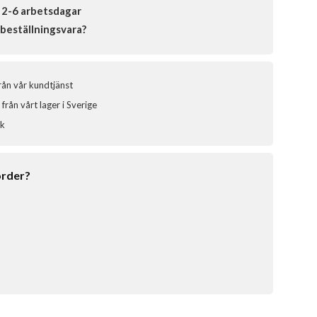
 2-6 arbetsdagar
beställningsvara?
från vår kundtjänst
från vårt lager i Sverige
ik
order?