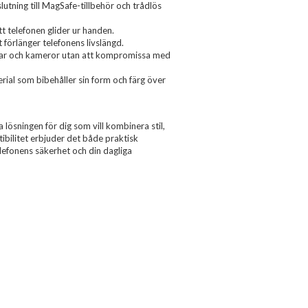
utning till MagSafe-tillbehör och trådlös
t telefonen glider ur handen.
t förlänger telefonens livslängd.
ortar och kameror utan att kompromissa med
terial som bibehåller sin form och färg över
lösningen för dig som vill kombinera stil,
bilitet erbjuder det både praktisk
elefonens säkerhet och din dagliga