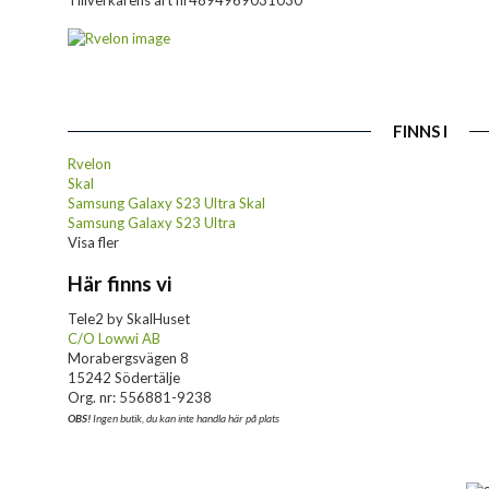
Tillverkarens art nr
4894969031030
FINNS I
Rvelon
Skal
Samsung Galaxy S23 Ultra Skal
Samsung Galaxy S23 Ultra
Visa fler
Här finns vi
Tele2 by SkalHuset
C/O Lowwi AB
Morabergsvägen 8
15242 Södertälje
Org. nr: 556881-9238
OBS!
Ingen butik, du kan inte handla här på plats