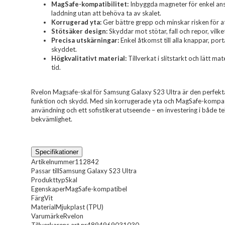
MagSafe-kompatibilitet:
Inbyggda magneter för enkel ansl
laddning utan att behöva ta av skalet.
Korrugerad yta:
Ger bättre grepp och minskar risken för at
Stötsäker design:
Skyddar mot stötar, fall och repor, vilke
Precisa utskärningar:
Enkel åtkomst till alla knappar, p
skyddet.
Högkvalitativt material:
Tillverkat i slitstarkt och lätt ma
tid.
Rvelon Magsafe-skal för Samsung Galaxy S23 Ultra är den perfekta 
funktion och skydd. Med sin korrugerade yta och MagSafe-kompati
användning och ett sofistikerat utseende – en investering i både t
bekvämlighet.
Specifikationer
Artikelnummer
112842
Passar till
Samsung Galaxy S23 Ultra
Produkttyp
Skal
Egenskaper
MagSafe-kompatibel
Färg
Vit
Material
Mjukplast (TPU)
Varumärke
Rvelon