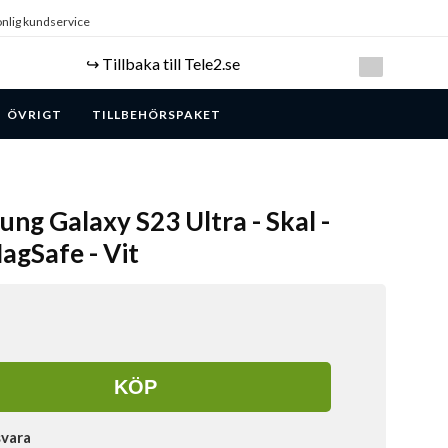
nlig kundservice
↪️ Tillbaka till Tele2.se
ÖVRIGT
TILLBEHÖRSPAKET
ung Galaxy S23 Ultra - Skal -
agSafe - Vit
KÖP
svara