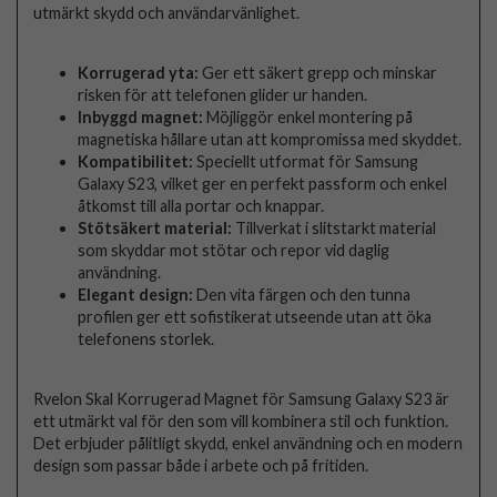
utmärkt skydd och användarvänlighet.
Korrugerad yta:
Ger ett säkert grepp och minskar
risken för att telefonen glider ur handen.
Inbyggd magnet:
Möjliggör enkel montering på
magnetiska hållare utan att kompromissa med skyddet.
Kompatibilitet:
Speciellt utformat för Samsung
Galaxy S23, vilket ger en perfekt passform och enkel
åtkomst till alla portar och knappar.
Stötsäkert material:
Tillverkat i slitstarkt material
som skyddar mot stötar och repor vid daglig
användning.
Elegant design:
Den vita färgen och den tunna
profilen ger ett sofistikerat utseende utan att öka
telefonens storlek.
Rvelon Skal Korrugerad Magnet för Samsung Galaxy S23 är
ett utmärkt val för den som vill kombinera stil och funktion.
Det erbjuder pålitligt skydd, enkel användning och en modern
design som passar både i arbete och på fritiden.