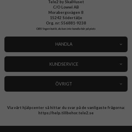
Tele2 by SkalHuset
C/O Lowwi AB
Morabergsvägen 8
15242 Södertälje
Org. nr: 556881-9238
OBS!
Ingen butik, du kan inte handla här på plats
HANDLA
Outlet
Nyheter
KUNDSERVICE
Varumärken
Kundservice
Specialkategorier
90 dagars öppet köp
ÖVRIGT
Köpevillkor
Om oss
Retur
Om cookies
Via vårt hjälpcenter så hittar du svar på de vanligaste frågorna:
Integritetspolicy
https://help.tillbehor.tele2.se