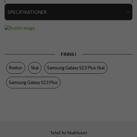
SPECIFIKATIONER
Artikelnummer
112603
Passar till
Samsung Galaxy S23 Plus
Produkttyp
Skal
FINNS I
Egenskaper
Greppvänlig
Rvelon
Skal
Samsung Galaxy S23 Plus Skal
Färg
Svart
Material
Silikon
Samsung Galaxy S23 Plus
Varumärke
Rvelon
Tillverkarens art nr
4895225840236
Tele2 by SkalHuset