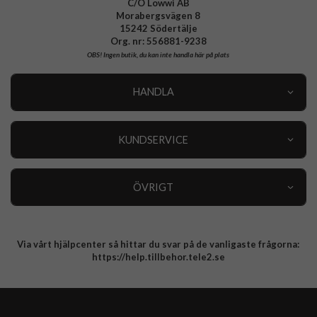
C/O Lowwi AB
Morabergsvägen 8
15242 Södertälje
Org. nr: 556881-9238
OBS!
Ingen butik, du kan inte handla här på plats
HANDLA
Outlet
Nyheter
KUNDSERVICE
Varumärken
Kundservice
Specialkategorier
90 dagars öppet köp
ÖVRIGT
Köpevillkor
Om oss
Retur
Om cookies
Via vårt hjälpcenter så hittar du svar på de vanligaste frågorna:
Integritetspolicy
https://help.tillbehor.tele2.se