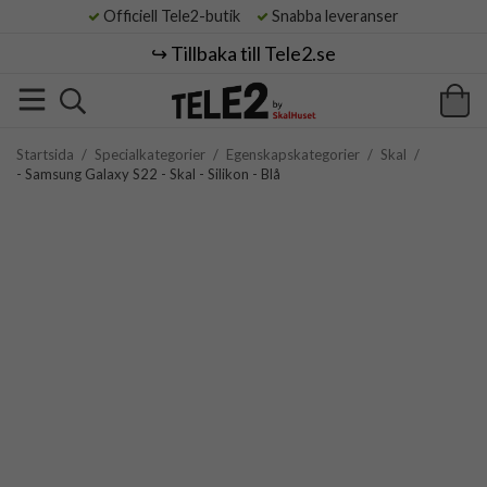
Officiell Tele2-butik
Snabba leveranser
↪️ Tillbaka till Tele2.se
Startsida
/
Specialkategorier
/
Egenskapskategorier
/
Skal
/
- Samsung Galaxy S22 - Skal - Silikon - Blå