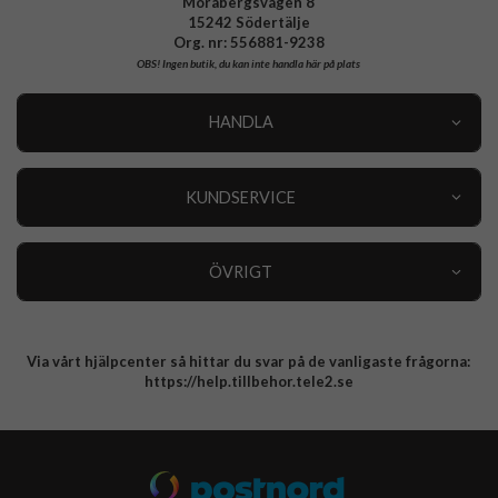
Morabergsvägen 8
15242 Södertälje
Org. nr: 556881-9238
OBS!
Ingen butik, du kan inte handla här på plats
HANDLA
Outlet
Nyheter
KUNDSERVICE
Varumärken
Kundservice
Specialkategorier
90 dagars öppet köp
ÖVRIGT
Köpevillkor
Om oss
Retur
Om cookies
Via vårt hjälpcenter så hittar du svar på de vanligaste frågorna:
Integritetspolicy
https://help.tillbehor.tele2.se