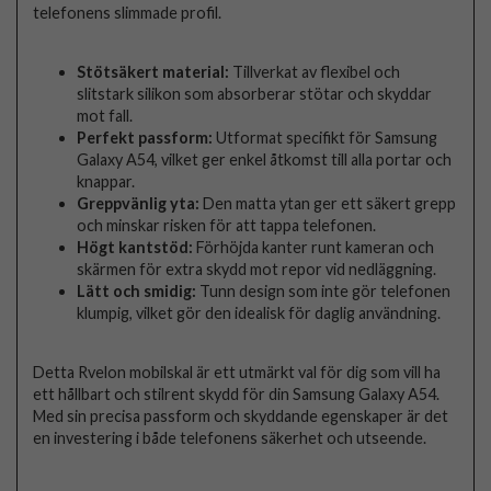
telefonens slimmade profil.
Stötsäkert material:
Tillverkat av flexibel och
slitstark silikon som absorberar stötar och skyddar
mot fall.
Perfekt passform:
Utformat specifikt för Samsung
Galaxy A54, vilket ger enkel åtkomst till alla portar och
knappar.
Greppvänlig yta:
Den matta ytan ger ett säkert grepp
och minskar risken för att tappa telefonen.
Högt kantstöd:
Förhöjda kanter runt kameran och
skärmen för extra skydd mot repor vid nedläggning.
Lätt och smidig:
Tunn design som inte gör telefonen
klumpig, vilket gör den idealisk för daglig användning.
Detta Rvelon mobilskal är ett utmärkt val för dig som vill ha
ett hållbart och stilrent skydd för din Samsung Galaxy A54.
Med sin precisa passform och skyddande egenskaper är det
en investering i både telefonens säkerhet och utseende.