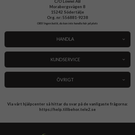
C/O Lowwi AB
Morabergsvägen 8
15242 Södertälje
Org. nr: 556881-9238
OBS!
Ingen butik, du kan inte handla här på plats
HANDLA
Outlet
Nyheter
KUNDSERVICE
Varumärken
Kundservice
Specialkategorier
90 dagars öppet köp
ÖVRIGT
Köpevillkor
Om oss
Retur
Om cookies
Via vårt hjälpcenter så hittar du svar på de vanligaste frågorna:
Integritetspolicy
https://help.tillbehor.tele2.se