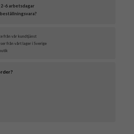
 2-6 arbetsdagar
beställningsvara?
ce från vår kundtjänst
er från vårt lager i Sverige
butik
order?