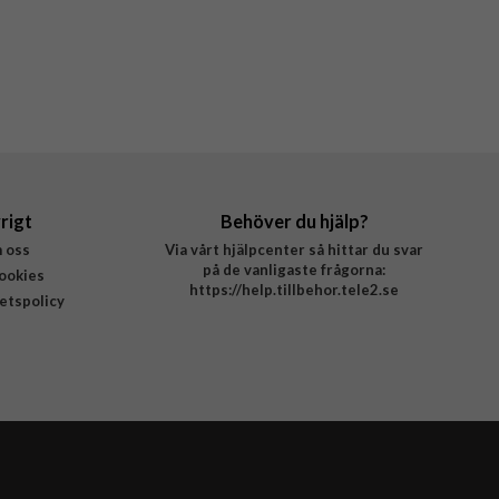
rigt
Behöver du hjälp?
 oss
Via vårt hjälpcenter så hittar du svar
på de vanligaste frågorna:
ookies
https://help.tillbehor.tele2.se
tetspolicy