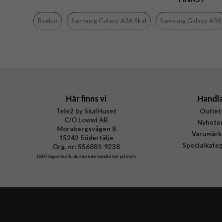
Färg
Rvelon
Samsung Galaxy A36 Skal
Samsung Galaxy A36
Material
Varumärke
Tillverkarens art nr
Här finns vi
Handl
Tele2 by SkalHuset
Outlet
C/O Lowwi AB
Nyhete
Morabergsvägen 8
Varumärk
15242 Södertälje
Specialkate
Org. nr: 556881-9238
OBS!
Ingen butik, du kan inte handla här på plats