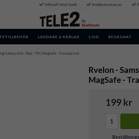
Officiell Tele2-butik
Snabba leveranser
P
TETILLBEHÖR
LADDARE & KABLAR
LJUD
BEGAGNAT
ng Galaxy A36 - Skal - TPU MagSafe - Transparent
Rvelon - Sams
MagSafe - Tr
199 kr
Beställning