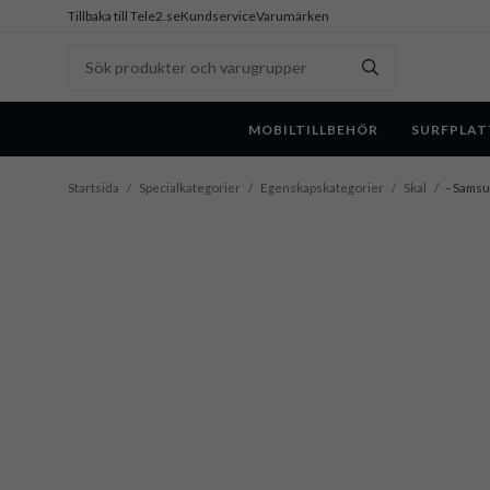
Tillbaka till Tele2.se
Kundservice
Varumärken
MOBILTILLBEHÖR
SURFPLAT
Startsida
/
Specialkategorier
/
Egenskapskategorier
/
Skal
/
- Samsu