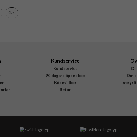
Genomskinlig
Skal
Mjukplast (TPU)
Rvelon
4894969082858
a
Kundservice
Öv
Kundservice
Om
r
90 dagars öppet köp
Om c
en
Köpevillkor
Integri
gorier
Retur