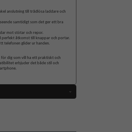
el anslutning till trådlösa laddare och
seende samtidigt som det ger ett bra
ddar mot stötar och repor.
erfekt åtkomst till knappar och portar.
tt telefonen glider ur handen.
ör dig som vill ha ett praktiskt och
bilitet erbjuder det både stil och
smartphone.
110994
Samsung Galaxy A36
Skal
MagSafe-kompatibel, Stöttålig