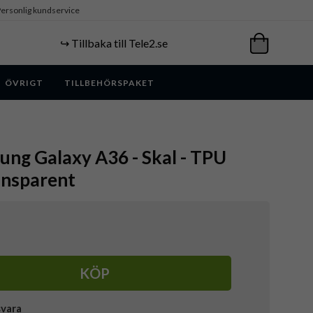
ersonlig kundservice
↪️ Tillbaka till Tele2.se
ÖVRIGT
TILLBEHÖRSPAKET
ung Galaxy A36 - Skal - TPU
ansparent
KÖP
svara