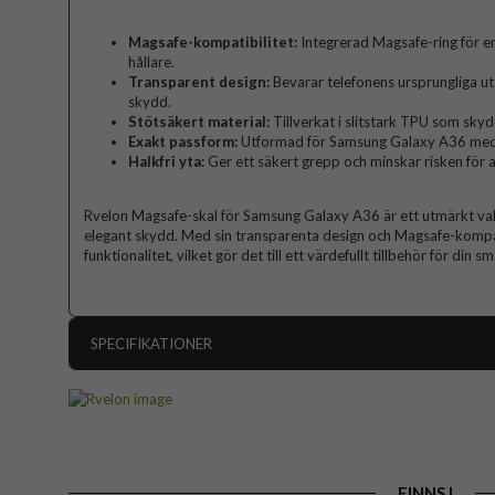
Magsafe-kompatibilitet:
Integrerad Magsafe-ring för enk
hållare.
Transparent design:
Bevarar telefonens ursprungliga ut
skydd.
Stötsäkert material:
Tillverkat i slitstark TPU som sky
Exakt passform:
Utformad för Samsung Galaxy A36 med p
Halkfri yta:
Ger ett säkert grepp och minskar risken för a
Rvelon Magsafe-skal för Samsung Galaxy A36 är ett utmärkt val f
elegant skydd. Med sin transparenta design och Magsafe-kompati
funktionalitet, vilket gör det till ett värdefullt tillbehör för din 
SPECIFIKATIONER
Artikelnummer
Passar till
Produkttyp
FINNS I
Egenskaper