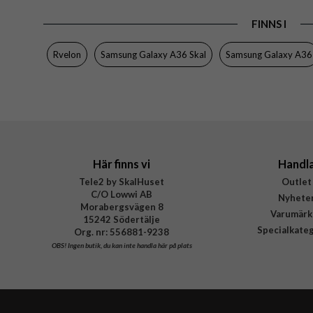
Produkttyp
FINNS I
Egenskaper
Färg
Rvelon
Samsung Galaxy A36 Skal
Samsung Galaxy A36
Material
Varumärke
Tillverkarens art nr
Här finns vi
Handl
Tele2 by SkalHuset
Outlet
C/O Lowwi AB
Nyhete
Morabergsvägen 8
Varumärk
15242 Södertälje
Specialkate
Org. nr: 556881-9238
OBS!
Ingen butik, du kan inte handla här på plats