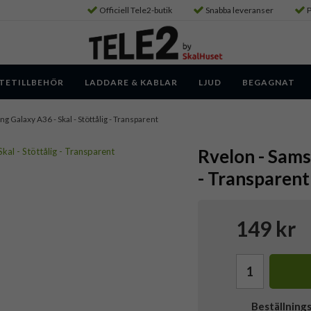
Officiell Tele2-butik
Snabba leveranser
P
TETILLBEHÖR
LADDARE & KABLAR
LJUD
BEGAGNAT
ng Galaxy A36 - Skal - Stöttålig - Transparent
Rvelon - Sams
- Transparent
149 kr
Beställning