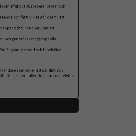
l som effektivt absorberar stötar och
ende och färg, vilket gör det till ett
 knappar och funktioner utan att
n och ger ett säkert grepp i alla
för långvarigt skydd och bibehållen
vändare som söker ett pålitligt och
lbarhet, säkerställer skalet att din telefon
110993
Samsung Galaxy A36