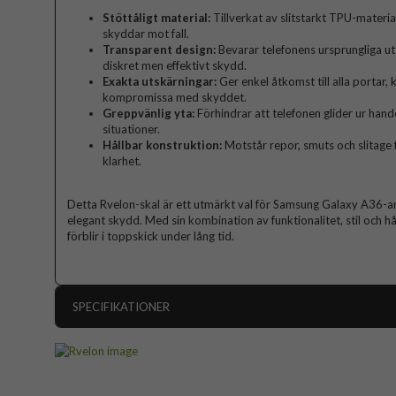
Stöttåligt material:
Tillverkat av slitstarkt TPU-materia
skyddar mot fall.
Transparent design:
Bevarar telefonens ursprungliga utse
diskret men effektivt skydd.
Exakta utskärningar:
Ger enkel åtkomst till alla portar,
kompromissa med skyddet.
Greppvänlig yta:
Förhindrar att telefonen glider ur hande
situationer.
Hållbar konstruktion:
Motstår repor, smuts och slitage 
klarhet.
Detta Rvelon-skal är ett utmärkt val för Samsung Galaxy A36-an
elegant skydd. Med sin kombination av funktionalitet, stil och hål
förblir i toppskick under lång tid.
SPECIFIKATIONER
Artikelnummer
Passar till