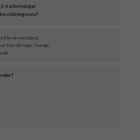
 2-6 arbetsdagar
beställningsvara?
ce från vår kundtjänst
er från vårt lager i Sverige
butik
order?