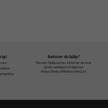
rigt
Behöver du hjälp?
 oss
Via vårt hjälpcenter så hittar du svar
på de vanligaste frågorna:
ookies
https://help.tillbehor.tele2.se
tetspolicy