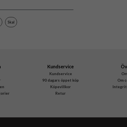
Skal
Stöttålig
Genomskinlig
Skal
Mjukplast (TPU)
Rvelon
4894969082834
a
Kundservice
Öv
Kundservice
Om
r
90 dagars öppet köp
Om c
en
Köpevillkor
Integri
gorier
Retur