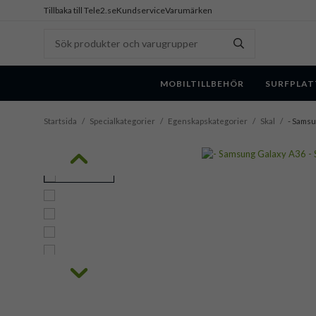
Tillbaka till Tele2.se
Kundservice
Varumärken
MOBILTILLBEHÖR
SURFPLAT
Startsida
/
Specialkategorier
/
Egenskapskategorier
/
Skal
/
- Samsu