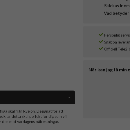
Skickas inom
Vad betyder 
Personlig servi
Snabba leverans
Officiell Tele2-
När kan jag få min 
ga skal från Rvelon. Designat för att
, är detta skal perfekt för dig som vill
r den mot vardagens påfrestningar.