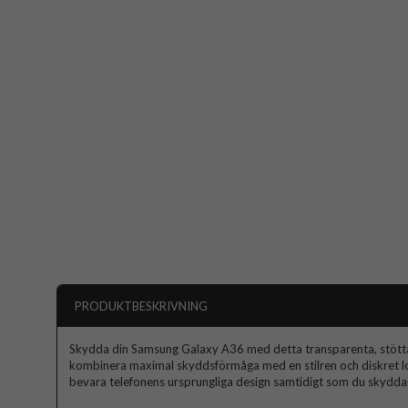
PRODUKTBESKRIVNING
Skydda din Samsung Galaxy A36 med detta transparenta, stöttåli
kombinera maximal skyddsförmåga med en stilren och diskret look
bevara telefonens ursprungliga design samtidigt som du skydda