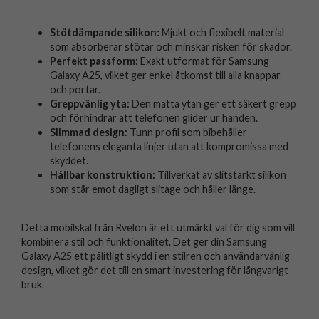
Stötdämpande silikon:
Mjukt och flexibelt material
som absorberar stötar och minskar risken för skador.
Perfekt passform:
Exakt utformat för Samsung
Galaxy A25, vilket ger enkel åtkomst till alla knappar
och portar.
Greppvänlig yta:
Den matta ytan ger ett säkert grepp
och förhindrar att telefonen glider ur handen.
Slimmad design:
Tunn profil som bibehåller
telefonens eleganta linjer utan att kompromissa med
skyddet.
Hållbar konstruktion:
Tillverkat av slitstarkt silikon
som står emot dagligt slitage och håller länge.
Detta mobilskal från Rvelon är ett utmärkt val för dig som vill
kombinera stil och funktionalitet. Det ger din Samsung
Galaxy A25 ett pålitligt skydd i en stilren och användarvänlig
design, vilket gör det till en smart investering för långvarigt
bruk.