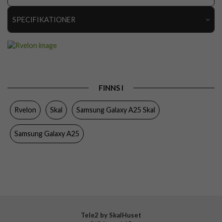
SPECIFIKATIONER
Artikelnummer
112806
Passar till
Samsung Galaxy A25
Produkttyp
Skal
FINNS I
Egenskaper
Greppvänlig
Rvelon
Skal
Samsung Galaxy A25 Skal
Färg
Svart
Material
Silikon
Samsung Galaxy A25
Varumärke
Rvelon
Tillverkarens art nr
4895225861125
Tele2 by SkalHuset