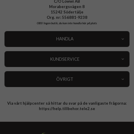
C/O Lowwi AB
Morabergsvägen 8
15242 Södertälje
Org. nr: 556881-9238
OBS!
Ingen butik, du kan inte handla här på plats
HANDLA
Outlet
Nyheter
KUNDSERVICE
Varumärken
Kundservice
Specialkategorier
90 dagars öppet köp
ÖVRIGT
Köpevillkor
Om oss
Retur
Om cookies
Via vårt hjälpcenter så hittar du svar på de vanligaste frågorna:
Integritetspolicy
https://help.tillbehor.tele2.se