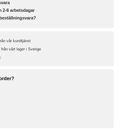
svara
m 2-6 arbetsdagar
beställningsvara?
från vår kundtjänst
från vårt lager i Sverige
k
 order?