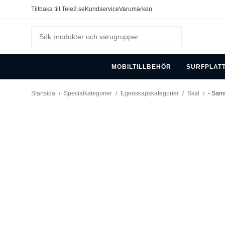
Tillbaka till Tele2.se
Kundservice
Varumärken
MOBILTILLBEHÖR
SURFPLAT
Startsida
/
Specialkategorier
/
Egenskapskategorier
/
Skal
/
- Sams