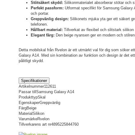
Stötsäkert skydd:
Silikonmaterialet absorberar stötar och 
Perfekt passform:
Utformat specifikt för Samsung Galaxy 
och portar.
Greppvänlig design:
Silikonets mjuka yta ger ett säkert gr
telefonen.
Hållbart material:
Tillverkat av flexibel och slitstark siliko
Elegant färg:
Den beige nyansen ger en modern och stilren
Detta mobilskal från Rvelon är ett utmärkt val för dig som söker ett
Galaxy A14. Med sin kombination av funktion och design är det ett
pålitligt skydd.
Specifikationer
Artikelnummer
112611
Passar till
Samsung Galaxy A14
Produkttyp
Skal
Egenskaper
Greppvänlig
Färg
Beige
Material
Silikon
Varumärke
Rvelon
Tillverkarens art nr
4895225844760