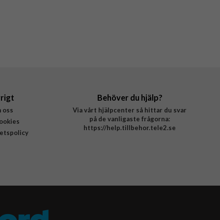
rigt
Behöver du hjälp?
 oss
Via vårt hjälpcenter så hittar du svar
på de vanligaste frågorna:
ookies
https://help.tillbehor.tele2.se
tetspolicy