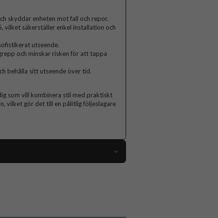
ch skyddar enheten mot fall och repor.
 vilket säkerställer enkel installation och
ofistikerat utseende.
grepp och minskar risken för att tappa
ch behålla sitt utseende över tid.
dig som vill kombinera stil med praktiskt
ilket gör det till en pålitlig följeslagare
113050
iPhone X, iPhone Xs
Skal
Greppvänlig