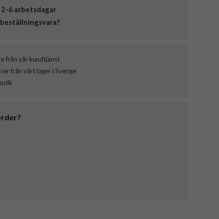
 2-6 arbetsdagar
beställningsvara?
ce från vår kundtjänst
er från vårt lager i Sverige
butik
order?