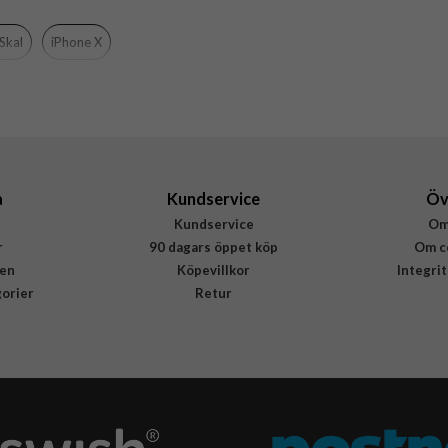
Rosa
Skal
iPhone X
Silikon
Rvelon
4895225825936
a
Kundservice
Öv
Kundservice
Om
r
90 dagars öppet köp
Om c
en
Köpevillkor
Integri
gorier
Retur