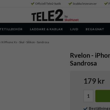
Officiell Tele2-butik
Snabba leveranser
P
TETILLBEHÖR
LADDARE & KABLAR
LJUD
BEGAGNAT
 X/iPhone Xs - Skal - Silikon - Sandrosa
Rvelon - iPhon
Sandrosa
179 kr
Beställning