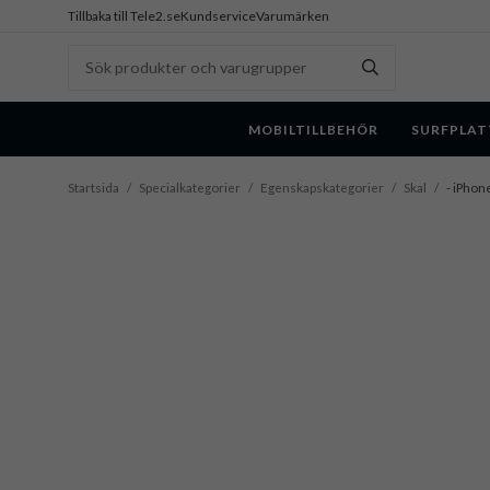
Tillbaka till Tele2.se
Kundservice
Varumärken
MOBILTILLBEHÖR
SURFPLAT
Startsida
/
Specialkategorier
/
Egenskapskategorier
/
Skal
/
- iPhone