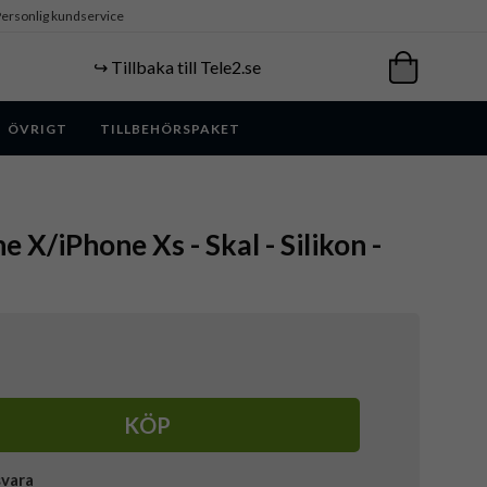
ersonlig kundservice
↪️ Tillbaka till Tele2.se
ÖVRIGT
TILLBEHÖRSPAKET
e X/iPhone Xs - Skal - Silikon -
KÖP
svara