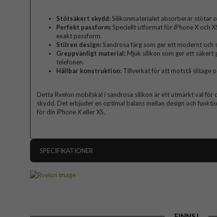
Stötsäkert skydd:
Silikonmaterialet absorberar stötar o
Perfekt passform:
Speciellt utformat för iPhone X och XS,
exakt passform.
Stilren design:
Sandrosa färg som ger ett modernt och s
Greppvänligt material:
Mjuk silikon som ger ett säkert 
telefonen.
Hållbar konstruktion:
Tillverkat för att motstå slitage o
Detta Rvelon mobilskal i sandrosa silikon är ett utmärkt val för 
skydd. Det erbjuder en optimal balans mellan design och funktion, v
för din iPhone X eller XS.
SPECIFIKATIONER
Artikelnummer
Passar till
Produkttyp
FINNS I
Egenskaper