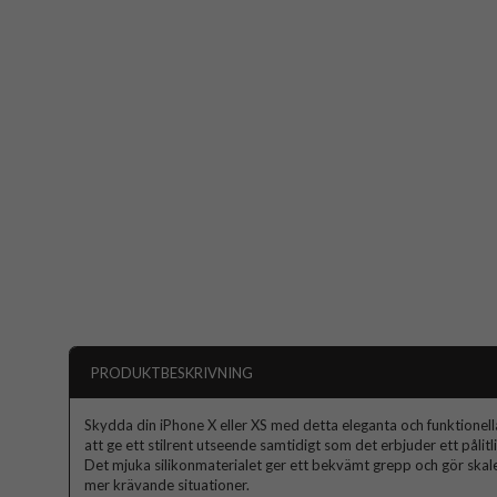
PRODUKTBESKRIVNING
Skydda din iPhone X eller XS med detta eleganta och funktionella
att ge ett stilrent utseende samtidigt som det erbjuder ett påli
Det mjuka silikonmaterialet ger ett bekvämt grepp och gör skal
mer krävande situationer.