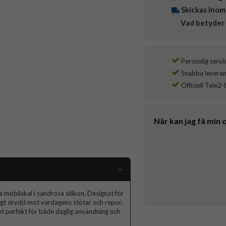
Skickas inom
Vad betyder 
Personlig servi
Snabba leverans
Officiell Tele2-
När kan jag få min 
 mobilskal i sandrosa silikon. Designat för
tligt skydd mot vardagens stötar och repor.
et perfekt för både daglig användning och