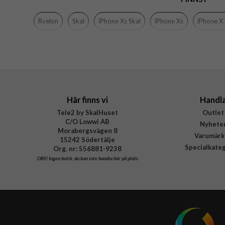
Färg
Rvelon
Skal
iPhone Xs Skal
iPhone Xs
iPhone X 
Material
Varumärke
Tillverkarens art nr
Här finns vi
Handl
Tele2 by SkalHuset
Outlet
C/O Lowwi AB
Nyhete
Morabergsvägen 8
Varumärk
15242 Södertälje
Specialkate
Org. nr: 556881-9238
OBS!
Ingen butik, du kan inte handla här på plats