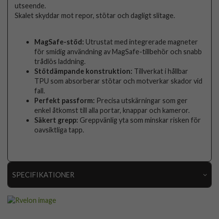
utseende.
Skalet skyddar mot repor, stötar och dagligt slitage.
MagSafe-stöd:
Utrustat med integrerade magneter
för smidig användning av MagSafe-tillbehör och snabb
trådlös laddning.
Stötdämpande konstruktion:
Tillverkat i hållbar
TPU som absorberar stötar och motverkar skador vid
fall.
Perfekt passform:
Precisa utskärningar som ger
enkel åtkomst till alla portar, knappar och kameror.
Säkert grepp:
Greppvänlig yta som minskar risken för
oavsiktliga tapp.
SPECIFIKATIONER
Artikelnummer
112975
Passar till
iPhone Air