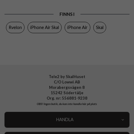
Produkttyp
Skal
FINNS I
Egenskaper
MagSafe-kompatibel, Stöttålig
Rvelon
iPhone Air Skal
iPhone Air
Skal
Färg
Beige
Material
Mjukplast (TPU)
Varumärke
Rvelon
Tillverkarens art nr
4894969102860
Tele2 by SkalHuset
C/O Lowwi AB
Morabergsvägen 8
15242 Södertälje
Org. nr: 556881-9238
OBS!
Ingen butik, du kan inte handla här på plats
HANDLA
Outlet