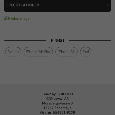
SPECIFIKATIONER
Artikelnummer
112967
Passar till
iPhone Air
Produkttyp
Skal
FINNS I
Egenskaper
Greppvänlig, MagSafe-kompatibel
Rvelon
iPhone Air Skal
iPhone Air
Skal
Färg
Grå
Material
Silikon
Varumärke
Rvelon
Tillverkarens art nr
4894969102464
Tele2 by SkalHuset
C/O Lowwi AB
Morabergsvägen 8
15242 Södertälje
Org. nr: 556881-9238