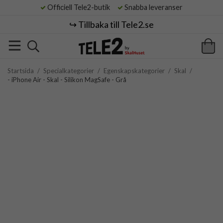
Officiell Tele2-butik
Snabba leveranser
↪️ Tillbaka till Tele2.se
Startsida
/
Specialkategorier
/
Egenskapskategorier
/
Skal
/
- iPhone Air - Skal - Silikon MagSafe - Grå