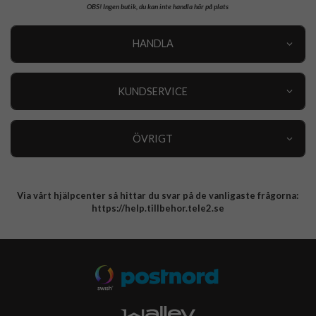
OBS!
Ingen butik, du kan inte handla här på plats
HANDLA
Outlet
Nyheter
KUNDSERVICE
Varumärken
Kundservice
Specialkategorier
90 dagars öppet köp
ÖVRIGT
Köpevillkor
Om oss
Retur
Om cookies
Via vårt hjälpcenter så hittar du svar på de vanligaste frågorna:
Integritetspolicy
https://help.tillbehor.tele2.se