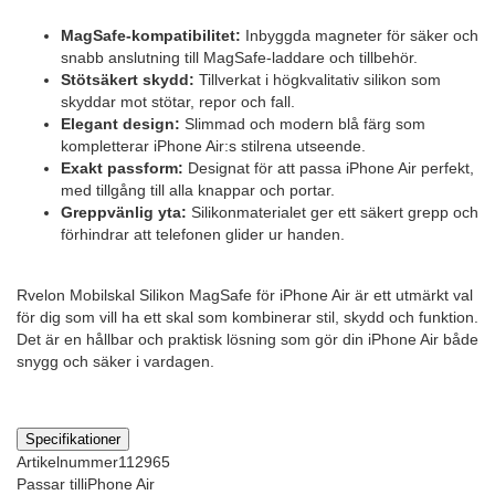
MagSafe-kompatibilitet:
Inbyggda magneter för säker och
snabb anslutning till MagSafe-laddare och tillbehör.
Stötsäkert skydd:
Tillverkat i högkvalitativ silikon som
skyddar mot stötar, repor och fall.
Elegant design:
Slimmad och modern blå färg som
kompletterar iPhone Air:s stilrena utseende.
Exakt passform:
Designat för att passa iPhone Air perfekt,
med tillgång till alla knappar och portar.
Greppvänlig yta:
Silikonmaterialet ger ett säkert grepp och
förhindrar att telefonen glider ur handen.
Rvelon Mobilskal Silikon MagSafe för iPhone Air är ett utmärkt val
för dig som vill ha ett skal som kombinerar stil, skydd och funktion.
Det är en hållbar och praktisk lösning som gör din iPhone Air både
snygg och säker i vardagen.
Specifikationer
Artikelnummer
112965
Passar till
iPhone Air