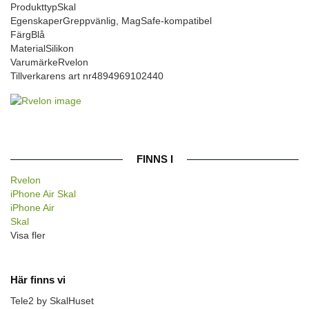
Produkttyp
Skal
Egenskaper
Greppvänlig, MagSafe-kompatibel
Färg
Blå
Material
Silikon
Varumärke
Rvelon
Tillverkarens art nr
4894969102440
FINNS I
Rvelon
iPhone Air Skal
iPhone Air
Skal
Visa fler
Här finns vi
Tele2 by SkalHuset