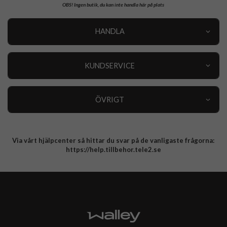
OBS!
Ingen butik, du kan inte handla här på plats
HANDLA
Outlet
Nyheter
KUNDSERVICE
Varumärken
Kundservice
Specialkategorier
90 dagars öppet köp
ÖVRIGT
Köpevillkor
Om oss
Retur
Om cookies
Via vårt hjälpcenter så hittar du svar på de vanligaste frågorna:
Integritetspolicy
https://help.tillbehor.tele2.se