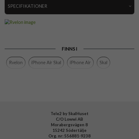
SPECIFIKATIONER
Artikelnummer
112957
Passar till
iPhone Air
Produkttyp
Skal
FINNS I
Egenskaper
MagSafe-kompatibel, Stöttålig
Rvelon
iPhone Air Skal
iPhone Air
Skal
Färg
Blå
Material
Mjukplast (TPU)
Varumärke
Rvelon
Tillverkarens art nr
4894969113132
Tele2 by SkalHuset
C/O Lowwi AB
Morabergsvägen 8
15242 Södertälje
Org. nr: 556881-9238