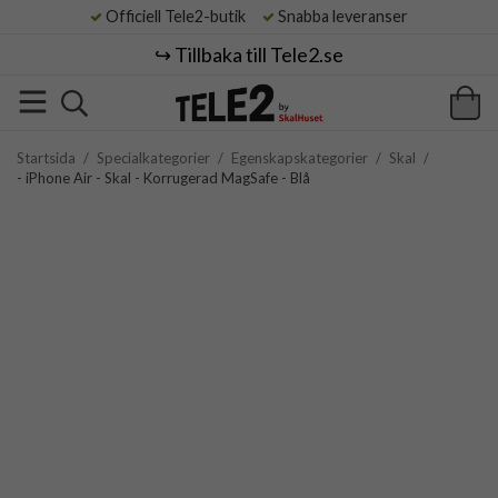
Officiell Tele2-butik
Snabba leveranser
↪️ Tillbaka till Tele2.se
Startsida
/
Specialkategorier
/
Egenskapskategorier
/
Skal
/
- iPhone Air - Skal - Korrugerad MagSafe - Blå