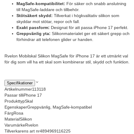
MagSafe-kompatibilitet:
För säker och snabb anslutning
till MagSafe-laddare och tillbehör.
Stötsäkert skydd:
Tillverkat i högkvalitativ silikon som
skyddar mot stötar, repor och fall.
Exakt passform:
Designat för att passa iPhone 17 perfekt.
Greppvänlig yta:
Silikonmaterialet ger ett säkert grepp och
förhindrar att telefonen glider ur handen.
Rvelon Mobilskal Silikon MagSafe för iPhone 17 är ett utmärkt val
för dig som vill ha ett skal som kombinerar stil, skydd och funktion.
Specifikationer
Artikelnummer
113118
Passar till
iPhone 17
Produkttyp
Skal
Egenskaper
Greppvänlig, MagSafe-kompatibel
Färg
Rosa
Material
Silikon
Varumärke
Rvelon
Tillverkarens art nr
4894969116225