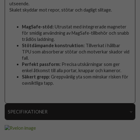
utseende.
Skalet skyddar mot repor, stötar och dagligt slitage.
MagSafe-stöd:
Utrustat med integrerade magneter
för smidig användning av MagSafe-tillbehör och snabb
trådlös laddning.
Stötdämpande konstruktion:
Tillverkat i hållbar
TPU som absorberar stötar och motverkar skador vid
fall.
Perfekt passform:
Precisa utskärningar som ger
enkel åtkomst till alla portar, knappar och kameror.
Säkert grepp:
Greppvänlig yta som minskar risken för
oavsiktliga tapp.
SPECIFIKATIONER
Artikelnummer
113117
Passar till
iPhone 17