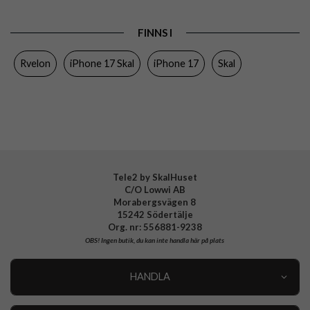
Produkttyp
Skal
FINNS I
Egenskaper
MagSafe-kompatibel, Stöttålig
Rvelon
iPhone 17 Skal
iPhone 17
Skal
Färg
Grön
Material
Mjukplast (TPU)
Varumärke
Rvelon
Tillverkarens art nr
4894969102815
Tele2 by SkalHuset
C/O Lowwi AB
Morabergsvägen 8
15242 Södertälje
Org. nr: 556881-9238
OBS!
Ingen butik, du kan inte handla här på plats
HANDLA
Outlet