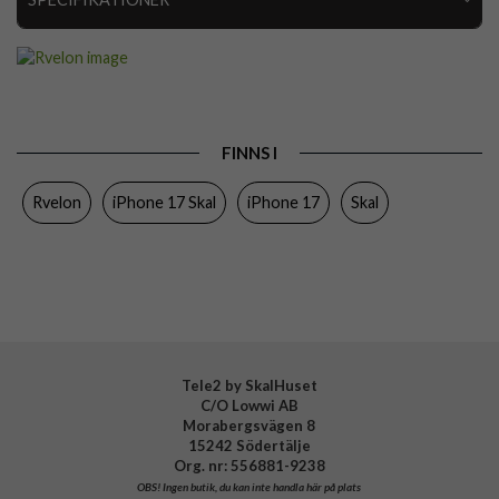
Artikelnummer
110327
Passar till
iPhone 17
Produkttyp
Skal
FINNS I
Egenskaper
MagSafe-kompatibel
Rvelon
iPhone 17 Skal
iPhone 17
Skal
Färg
Grå
Material
Mjukplast (TPU)
Varumärke
Rvelon
Tillverkarens art nr
4894969112951
Tele2 by SkalHuset
C/O Lowwi AB
Morabergsvägen 8
15242 Södertälje
Org. nr: 556881-9238
OBS!
Ingen butik, du kan inte handla här på plats