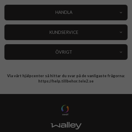
HANDLA
Outlet
Nyheter
KUNDSERVICE
Varumärken
Kundservice
Specialkategorier
90 dagars öppet köp
ÖVRIGT
Köpevillkor
Om oss
Retur
Om cookies
Via vårt hjälpcenter så hittar du svar på de vanligaste frågorna:
Integritetspolicy
https://help.tillbehor.tele2.se