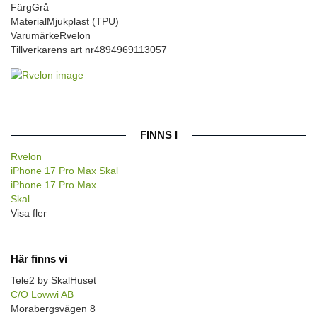
Färg
Grå
Material
Mjukplast (TPU)
Varumärke
Rvelon
Tillverkarens art nr
4894969113057
FINNS I
Rvelon
iPhone 17 Pro Max Skal
iPhone 17 Pro Max
Skal
Visa fler
Här finns vi
Tele2 by SkalHuset
C/O Lowwi AB
Morabergsvägen 8