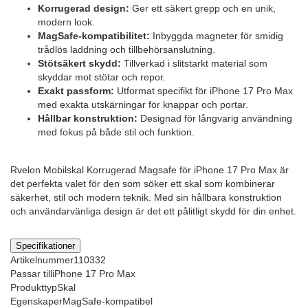
Korrugerad design:
Ger ett säkert grepp och en unik,
modern look.
MagSafe-kompatibilitet:
Inbyggda magneter för smidig
trådlös laddning och tillbehörsanslutning.
Stötsäkert skydd:
Tillverkad i slitstarkt material som
skyddar mot stötar och repor.
Exakt passform:
Utformat specifikt för iPhone 17 Pro Max
med exakta utskärningar för knappar och portar.
Hållbar konstruktion:
Designad för långvarig användning
med fokus på både stil och funktion.
Rvelon Mobilskal Korrugerad Magsafe för iPhone 17 Pro Max är
det perfekta valet för den som söker ett skal som kombinerar
säkerhet, stil och modern teknik. Med sin hållbara konstruktion
och användarvänliga design är det ett pålitligt skydd för din enhet.
Specifikationer
Artikelnummer
110332
Passar till
iPhone 17 Pro Max
Produkttyp
Skal
Egenskaper
MagSafe-kompatibel