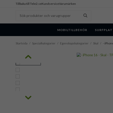
Tillbaka till Tele2.se
Kundservice
Varumärken
MOBILTILLBEHÖR
SURFPLAT
Startsida
/
Specialkategorier
/
Egenskapskategorier
/
Skal
/
- iPhon