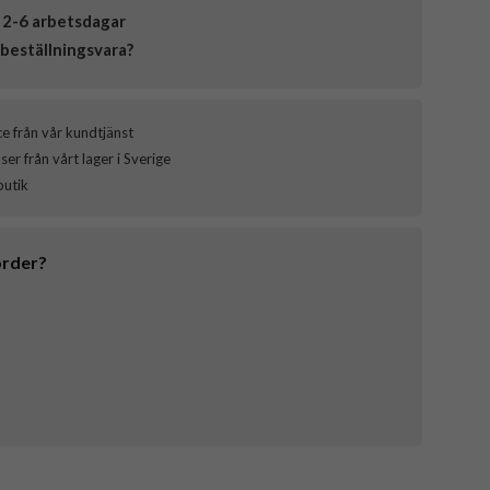
 2-6 arbetsdagar
beställningsvara?
ce från vår kundtjänst
er från vårt lager i Sverige
butik
order?