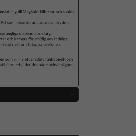
slutning till MagSafe-tillbehör och snabb
el TPU som absorberar stötar och skyddar
sprungliga utseende och färg.
rtar och kamera för smidig användning.
nskad risk för att tappa telefonen.
 som vill ha ett smidigt, funktionellt och
tibilitet erbjuder det både bekvämlighet
110886
iPhone 16
Skal
MagSafe-kompatibel, Stöttålig