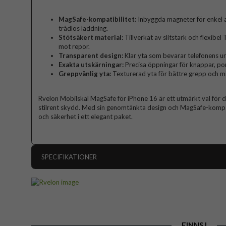
MagSafe-kompatibilitet:
Inbyggda magneter för enkel an
trådlös laddning.
Stötsäkert material:
Tillverkat av slitstark och flexib
mot repor.
Transparent design:
Klar yta som bevarar telefonens ur
Exakta utskärningar:
Precisa öppningar för knappar, po
Greppvänlig yta:
Texturerad yta för bättre grepp och mi
Rvelon Mobilskal MagSafe för iPhone 16 är ett utmärkt val för den
stilrent skydd. Med sin genomtänkta design och MagSafe-kompa
och säkerhet i ett elegant paket.
SPECIFIKATIONER
Artikelnummer
Passar till
Produkttyp
FINNS I
Egenskaper