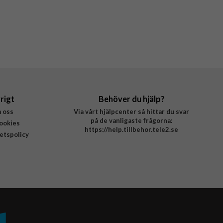
rigt
Behöver du hjälp?
 oss
Via vårt hjälpcenter så hittar du svar
på de vanligaste frågorna:
ookies
https://help.tillbehor.tele2.se
tetspolicy