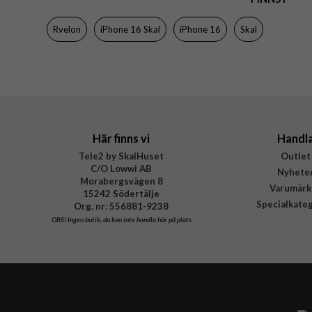
Färg
Rvelon
iPhone 16 Skal
iPhone 16
Skal
Material
Varumärke
Tillverkarens art nr
Här finns vi
Handl
Tele2 by SkalHuset
Outlet
C/O Lowwi AB
Nyhete
Morabergsvägen 8
Varumärk
15242 Södertälje
Specialkate
Org. nr: 556881-9238
OBS!
Ingen butik, du kan inte handla här på plats