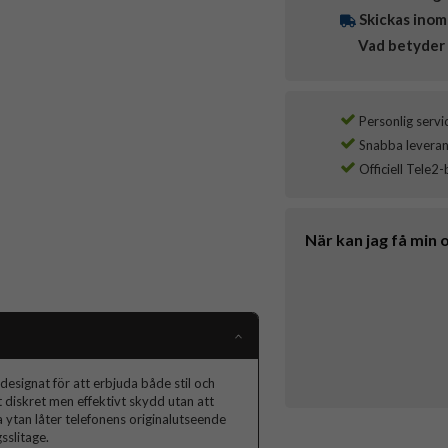
Skickas inom
Vad betyder 
Personlig servi
Snabba leverans
Officiell Tele2-
När kan jag få min 
signat för att erbjuda både stil och
t diskret men effektivt skydd utan att
ytan låter telefonens originalutseende
sslitage.