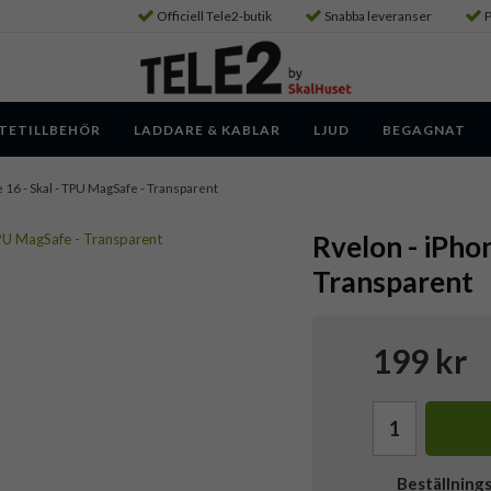
Officiell Tele2-butik
Snabba leveranser
P
TETILLBEHÖR
LADDARE & KABLAR
LJUD
BEGAGNAT
e 16 - Skal - TPU MagSafe - Transparent
Rvelon - iPho
Transparent
199 kr
Beställning