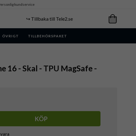
ersonlig kundservice
↪️ Tillbaka till Tele2.se
ÖVRIGT
TILLBEHÖRSPAKET
ne 16 - Skal - TPU MagSafe -
KÖP
svara