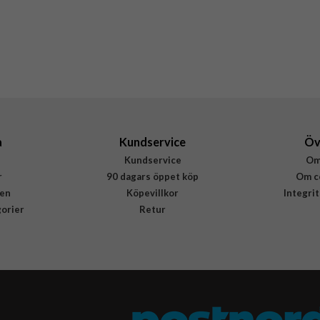
Genomskinlig
Mjukplast (TPU)
Rvelon
4894969044634
a
Kundservice
Öv
Kundservice
Om
r
90 dagars öppet köp
Om c
en
Köpevillkor
Integri
gorier
Retur