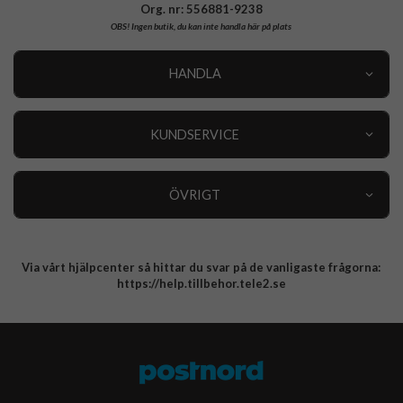
Org. nr: 556881-9238
OBS!
Ingen butik, du kan inte handla här på plats
HANDLA
Outlet
Nyheter
KUNDSERVICE
Varumärken
Kundservice
Specialkategorier
90 dagars öppet köp
ÖVRIGT
Köpevillkor
Om oss
Retur
Om cookies
Via vårt hjälpcenter så hittar du svar på de vanligaste frågorna:
Integritetspolicy
https://help.tillbehor.tele2.se