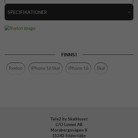
SPECIFIKATIONER
Artikelnummer
110889
Passar till
iPhone 16
Produkttyp
Skal
FINNS I
Egenskaper
Greppvänlig, MagSafe-kompatibel
Rvelon
iPhone 16 Skal
iPhone 16
Skal
Färg
Svart
Material
Silikon
Varumärke
Rvelon
Tillverkarens art nr
4894969044665
Tele2 by SkalHuset
C/O Lowwi AB
Morabergsvägen 8
15242 Södertälje