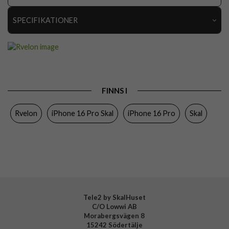
SPECIFIKATIONER
Artikelnummer
110911
Passar till
iPhone 16 Pro
Produkttyp
Skal
FINNS I
Egenskaper
MagSafe-kompatibel, Stöttålig
Rvelon
iPhone 16 Pro Skal
iPhone 16 Pro
Skal
Färg
Orange
Material
Mjukplast (TPU)
Varumärke
Rvelon
Tillverkarens art nr
4894969044931
Tele2 by SkalHuset
C/O Lowwi AB
Morabergsvägen 8
15242 Södertälje