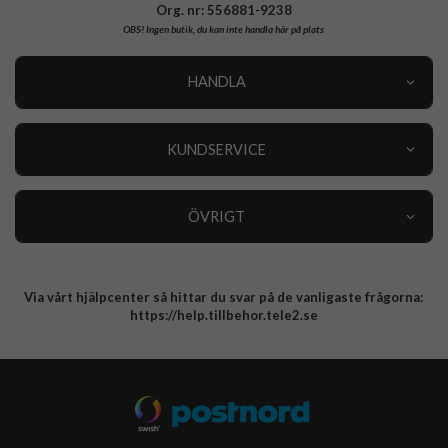
Org. nr: 556881-9238
OBS!
Ingen butik, du kan inte handla här på plats
HANDLA
Outlet
Nyheter
KUNDSERVICE
Varumärken
Kundservice
Specialkategorier
90 dagars öppet köp
ÖVRIGT
Köpevillkor
Om oss
Retur
Om cookies
Via vårt hjälpcenter så hittar du svar på de vanligaste frågorna:
Integritetspolicy
https://help.tillbehor.tele2.se