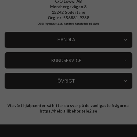
C/O Lowwi AB
Morabergsvägen 8
15242 Södertälje
Org. nr: 556881-9238
OBS!
Ingen butik, du kan inte handla här på plats
HANDLA
Outlet
Nyheter
KUNDSERVICE
Varumärken
Kundservice
Specialkategorier
90 dagars öppet köp
ÖVRIGT
Köpevillkor
Om oss
Retur
Om cookies
Via vårt hjälpcenter så hittar du svar på de vanligaste frågorna:
Integritetspolicy
https://help.tillbehor.tele2.se