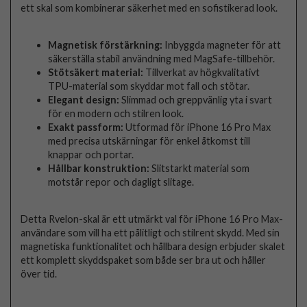
ett skal som kombinerar säkerhet med en sofistikerad look.
Magnetisk förstärkning:
Inbyggda magneter för att
säkerställa stabil användning med MagSafe-tillbehör.
Stötsäkert material:
Tillverkat av högkvalitativt
TPU-material som skyddar mot fall och stötar.
Elegant design:
Slimmad och greppvänlig yta i svart
för en modern och stilren look.
Exakt passform:
Utformad för iPhone 16 Pro Max
med precisa utskärningar för enkel åtkomst till
knappar och portar.
Hållbar konstruktion:
Slitstarkt material som
motstår repor och dagligt slitage.
Detta Rvelon-skal är ett utmärkt val för iPhone 16 Pro Max-
användare som vill ha ett pålitligt och stilrent skydd. Med sin
magnetiska funktionalitet och hållbara design erbjuder skalet
ett komplett skyddspaket som både ser bra ut och håller
över tid.